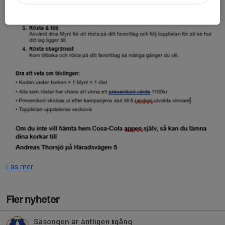
Läs mer
Fler nyheter
Säsongen är äntligen igång