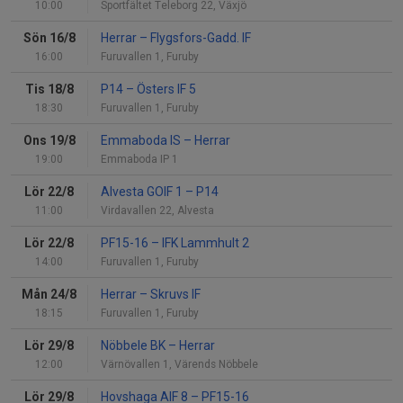
10:00
Sportfältet Teleborg 22, Växjö
Sön 16/8
Herrar
–
Flygsfors-Gadd. IF
16:00
Furuvallen 1, Furuby
Tis 18/8
P14
–
Östers IF 5
18:30
Furuvallen 1, Furuby
Ons 19/8
Emmaboda IS
–
Herrar
19:00
Emmaboda IP 1
Lör 22/8
Alvesta GOIF 1
–
P14
11:00
Virdavallen 22, Alvesta
Lör 22/8
PF15-16
–
IFK Lammhult 2
14:00
Furuvallen 1, Furuby
Mån 24/8
Herrar
–
Skruvs IF
18:15
Furuvallen 1, Furuby
Lör 29/8
Nöbbele BK
–
Herrar
12:00
Värnövallen 1, Värends Nöbbele
Lör 29/8
Hovshaga AIF 8
–
PF15-16