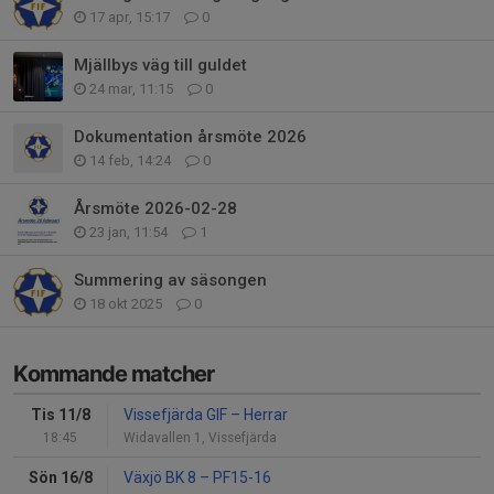
17 apr, 15:17
0
Mjällbys väg till guldet
24 mar, 11:15
0
Dokumentation årsmöte 2026
14 feb, 14:24
0
Årsmöte 2026-02-28
23 jan, 11:54
1
Summering av säsongen
18 okt 2025
0
Kommande matcher
Tis 11/8
Vissefjärda GIF
–
Herrar
18:45
Widavallen 1, Vissefjärda
Sön 16/8
Växjö BK 8
–
PF15-16