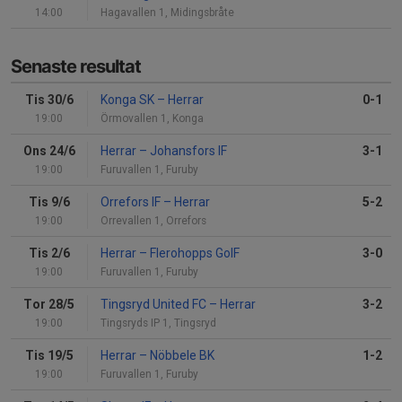
14:00
Hagavallen 1, Midingsbråte
Senaste resultat
Tis 30/6
Konga SK
–
Herrar
0-1
19:00
Örmovallen 1, Konga
Ons 24/6
Herrar
–
Johansfors IF
3-1
19:00
Furuvallen 1, Furuby
Tis 9/6
Orrefors IF
–
Herrar
5-2
19:00
Orrevallen 1, Orrefors
Tis 2/6
Herrar
–
Flerohopps GoIF
3-0
19:00
Furuvallen 1, Furuby
Tor 28/5
Tingsryd United FC
–
Herrar
3-2
19:00
Tingsryds IP 1, Tingsryd
Tis 19/5
Herrar
–
Nöbbele BK
1-2
19:00
Furuvallen 1, Furuby