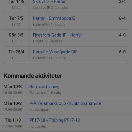
Tor 14/5
Skruvs IF
–
Herrar
2-4
19:00
Lessebo IP 2, Lessebo
Tor 7/5
Herrar
–
Emmaboda IS
8-4
19:00
Furuvallen 1, Furuby
Sön 3/5
Flygsfors-Gadd. IF
–
Herrar
4-0
13:00
Flöget 1, Flygsfors
Tis 28/4
Herrar
–
Vissefjärda GIF
6-0
19:00
Furuvallen 1, Furuby
Kommande aktiviteter
Mån 10/8
Herrar
»
Träning
18:30-20:00
Furuvallen 1, Furuby
Mån 10/8
P-Å Tersmarks Cup - Funktionärsmöte
19:00-20:00
Klubbstugan
Tis 11/8
PF17-18
»
Träning PF17-18
17:30-19:00
Furuvallen