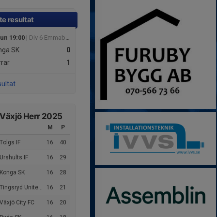
e resultat
jun 19:00
| Div 6 Emmaboda Herr
nga SK
0
rar
1
sultat
 Växjö Herr 2025
M
P
Tolgs IF
16
40
Urshults IF
16
29
 Konga SK
16
28
Tingsryd United FC
16
21
Växjö City FC
16
20