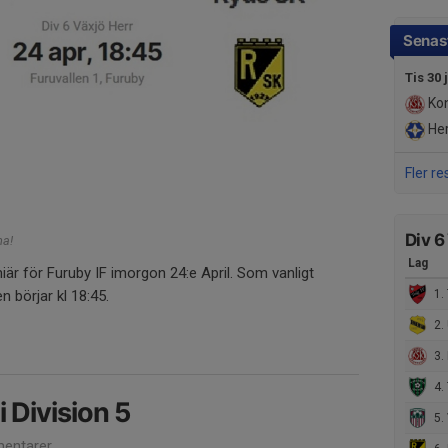
Senast
Tis 30 
Ko
Her
Fler re
Div 6
ma!
Lag
 för Furuby IF imorgon 24:e April. Som vanligt
n börjar kl 18:45.
1. 
2. 
3.
4. 
i Division 5
5. 
entarer