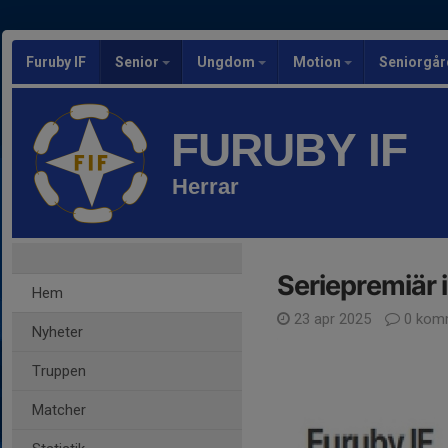
Furuby IF
Senior
Ungdom
Motion
Seniorgår
FURUBY IF
Herrar
Seriepremiär 
Hem
23 apr 2025
0 kom
Nyheter
Truppen
Matcher