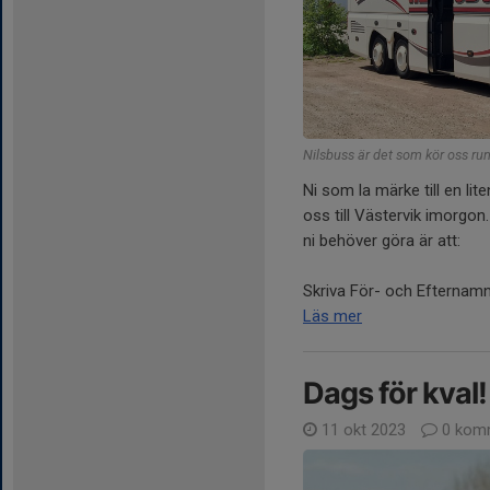
Nilsbuss är det som kör oss run
Ni som la märke till en lit
oss till Västervik imorgon
ni behöver göra är att:
Skriva För- och Efternamn 
Läs mer
Dags för kval!
11 okt 2023
0 kom