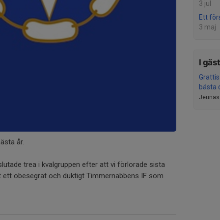
3 jul
Ett för
3 maj
I gäs
Grattis
bästa d
Jeunas
nästa år.
slutade trea i kvalgruppen efter att vi förlorade sista
 ett obesegrat och duktigt Timmernabbens IF som