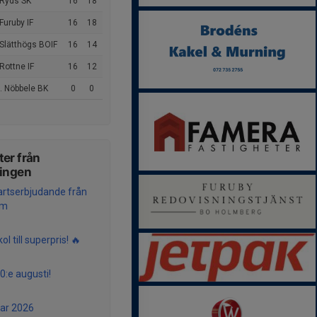
 Ryds SK
16
18
Furuby IF
16
18
Slätthögs BOIF
16
14
Rottne IF
16
12
. Nöbbele BK
0
0
er från
ningen
artserbjudande från
um
kol till superpris! 🔥
0:e augusti!
r 2026