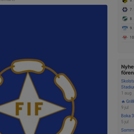
6.
7. 
8. 
9. 
10
Nyhet
före
Skolst
Stadi
1 aug
🔥 Grill
9 jul
Boka 3
5 jul
Somma