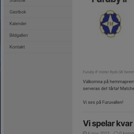
Statistik
Gästbok
Kalender
Bildgalleri
Kontakt
Furuby IF möter Ryds SK hem
Välkomna på hemmapremiär
serveras det tårta! Matche
Vi ses på Furuvallen!
Vi spelar kvar 
6 nov 2023
0 komm