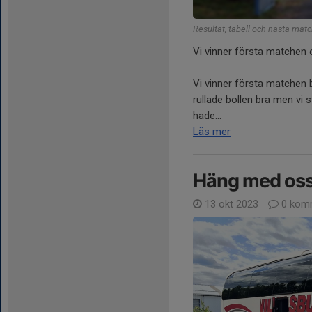
Resultat, tabell och nästa mat
Vi vinner första matchen 
Vi vinner första matchen b
rullade bollen bra men vi 
hade...
Läs mer
Häng med oss t
13 okt 2023
0 kom