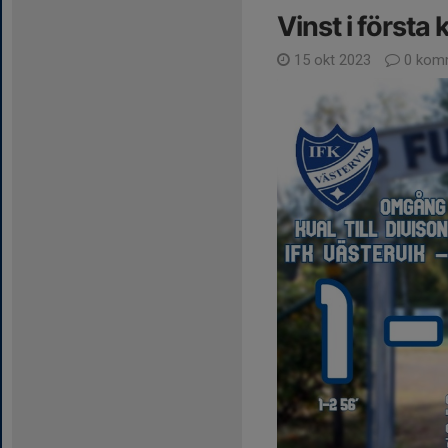
Vinst i första
15 okt 2023
0 kom