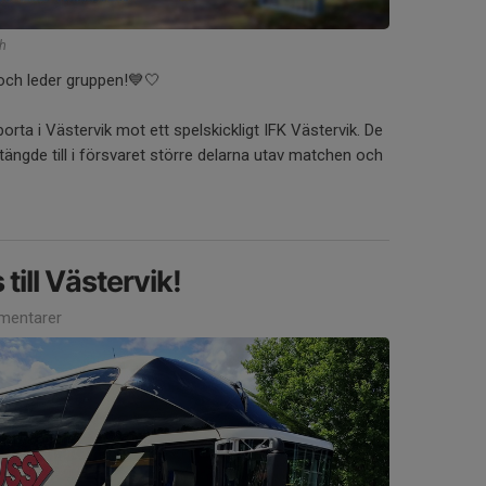
ch
och leder gruppen!💙🤍
orta i Västervik mot ett spelskickligt IFK Västervik. De
stängde till i försvaret större delarna utav matchen och
ill Västervik!
mentarer