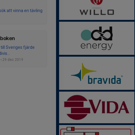
sök att vinna en tävling
tboken
 till Sveriges fjärde
ivis...
 -
29 dec 2019