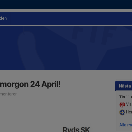
den
imorgon 24 April!
Nästa
mentarer
Tis 11 
Vis
Her
Alla m