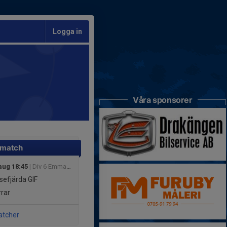
Logga in
Våra sponsorer
 match
aug 18:45
| Div 6 Emmaboda Herr
sefjärda GIF
rar
atcher