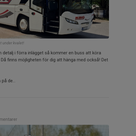
t under kvalet!
en detalj i förra inlägget så kommer en buss att köra
. Då finns möjligheten för dig att hänga med också! Det
på de...
mentarer