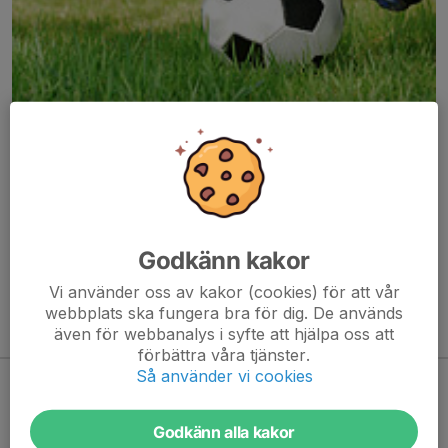
Här hamnar automatiskt de senaste nyheterna på hemsidan. För
att kunna börja administrera hemsidan loggar du in högst upp till
höger.
Godkänn kakor
/Svenskalag.se
Vi använder oss av kakor (cookies) för att vår
webbplats ska fungera bra för dig. De används
även för webbanalys i syfte att hjälpa oss att
Kommande aktiviteter
förbättra våra tjänster.
Så använder vi cookies
Inga aktiviteter inbokade
Godkänn alla kakor