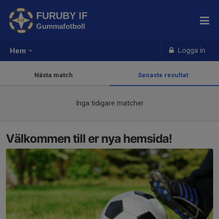
FURUBY IF
Gummafotboll
Logga in
Hem
Nästa match
Senaste resultat
Inga tidigare matcher
Välkommen till er nya hemsida!