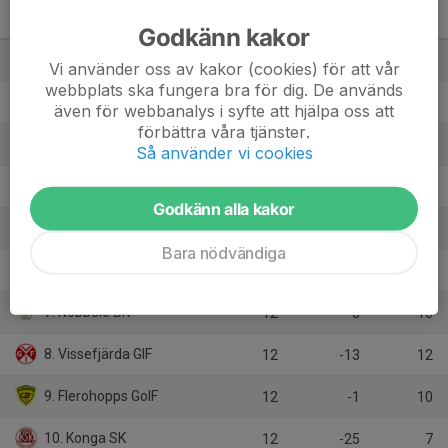
Div 6 Emmaboda Herr
M
+/-
P
Godkänn kakor
1. Flygsfors-Gadd. IF
11
24
27
Vi använder oss av kakor (cookies) för att vår
webbplats ska fungera bra för dig. De används
2. Tingsryd United FC
12
8
27
även för webbanalys i syfte att hjälpa oss att
förbättra våra tjänster.
3. Furuby IF
12
21
24
Så använder vi cookies
4. Orrefors IF
11
9
22
Godkänn alla kakor
5. Emmaboda IS
10
4
17
Bara nödvändiga
6. Skruvs IF
12
3
16
7. Nöbbele BK
12
3
16
8. Vissefjärda GIF
12
-13
12
9. Flerohopps GoIF
12
-1
10
10. Konga SK
12
-25
7