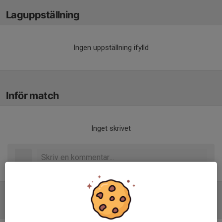
Laguppställning
Ingen uppställning ifylld
Inför match
Inget skrivet
Tabell