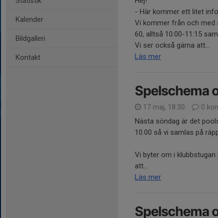
Statistik
Hej!
- Här kommer ett litet inf
Kalender
Vi kommer från och med sön
60, alltså 10:00-11:15 sam
Bildgalleri
Vi ser också gärna att...
Läs mer
Kontakt
Spelschema o
17 maj, 18:30
0 ko
Nästa söndag är det pool
10.00 så vi samlas på räpp
Vi byter om i klubbstugan i
att...
Läs mer
Spelschema o