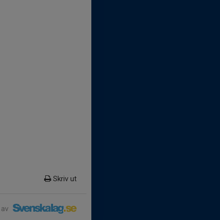
Skriv ut
 av