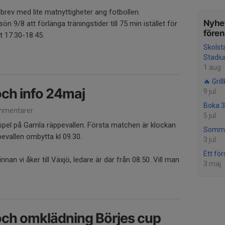
obrev med lite matnyttigheter ang fotbollen.
Nyhet
 9/8 att förlänga träningstider till 75 min istället för
före
t 17:30-18:45.
Skolst
Stadi
1 aug
🔥 Grill
ch info 24maj
9 jul
Boka 3
mmentarer
5 jul
spel på Gamla räppevallen. Första matchen är klockan
Somma
evallen ombytta kl 09.30.
3 jul
Ett för
nnan vi åker till Växjö, ledare är där från 08.50. Vill man
3 maj
ch omklädning Börjes cup