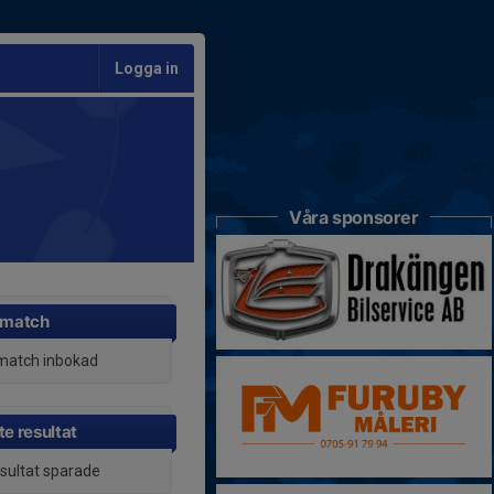
Logga in
Våra sponsorer
 match
match inbokad
e resultat
esultat sparade