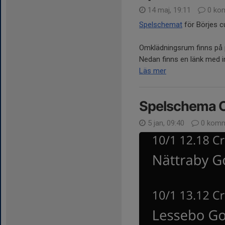
14 maj, 19:11
0 ko
Spelschemat
för Börjes c
Omklädningsrum finns på pl
Nedan finns en länk med in
Läs mer
Spelschema C
5 jan, 09:40
0 komm