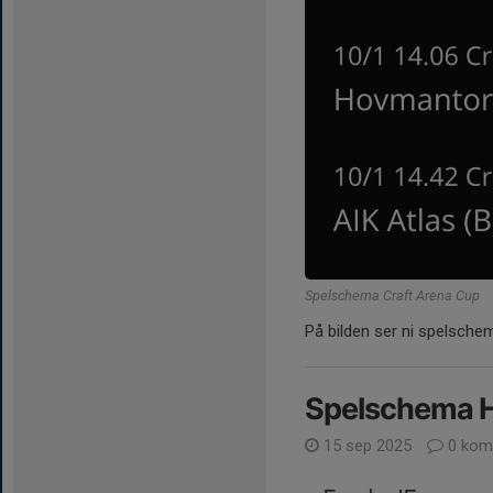
Spelschema Craft Arena Cup
På bilden ser ni spelsche
Spelschema H
15 sep 2025
0 kom