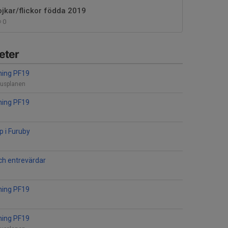
ojkar/flickor födda 2019
0
eter
ning PF19
rusplanen
ning PF19
p i Furuby
och entrevärdar
ning PF19
ning PF19