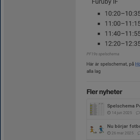
PF19s spelschema
Här är spelschemat, på
H
alla lag
Fler nyheter
Spelschema Po
14 jun 2025
Nu börjar fotb
26 mar 2025