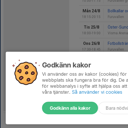
10:00-11:15
Furuvallen g
Mån 24/8
Bollkallar 
18:15-20:15
Furuvallen
Tis 25/8
Öster-Sund
18:00-19:00
Visma Arena
Ons 26/8
Fotbollsträ
17:30-18:45
Furuvallen
Sön 30/8
Fotbollsträ
Godkänn kakor
10:00-11:15
Furuvallen g
Vi använder oss av kakor (cookies) för 
Hela kalendern
webbplats ska fungera bra för dig. De
för webbanalys i syfte att hjälpa oss att
våra tjänster.
Så använder vi cookies
Godkänn alla kakor
Bara nödv
Tjäna pengar till laget