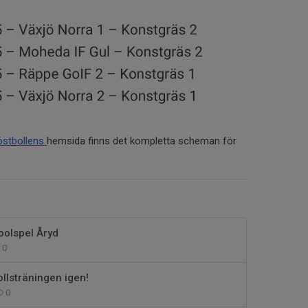
östbollens
hemsida finns det kompletta scheman för
olspel Åryd
0
ollsträningen igen!
0