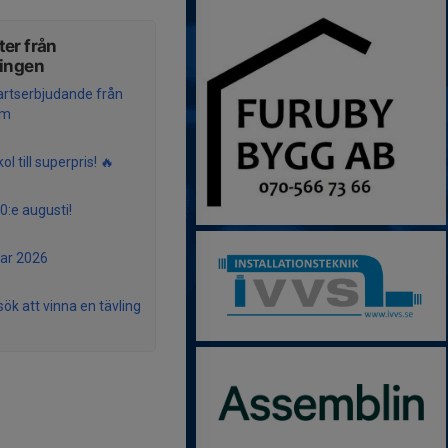
er från
ningen
artserbjudande från
um
kol till superpris! 🔥
0:e augusti!
r 2026
sök att vinna en tävling