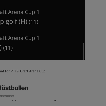
mat för PF19i Craft Arena Cup
östbollen
mentarer