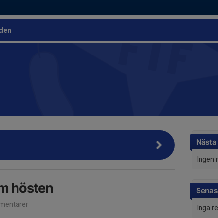
den
Nästa
Ingen 
om hösten
Senast
mentarer
Inga r