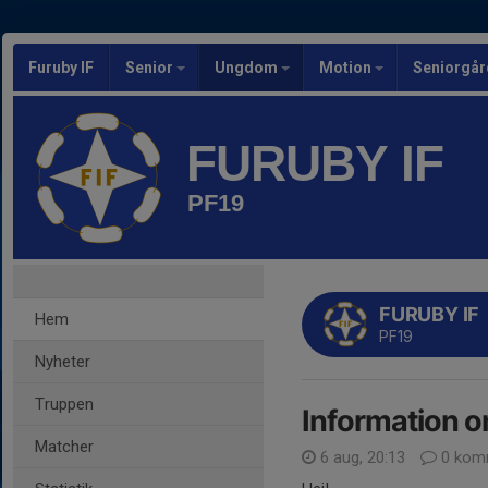
Furuby IF
Senior
Ungdom
Motion
Seniorgår
FURUBY IF
PF19
FURUBY IF
Hem
PF19
Nyheter
Truppen
Information 
Matcher
6 aug, 20:13
0 kom