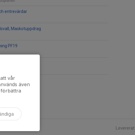
rusplanen
och entrevärdar
svall, Maskotuppdrag
ning PF19
ning PF19
rusplanen
att vår
 används även
 förbättra
ändiga
Levererat