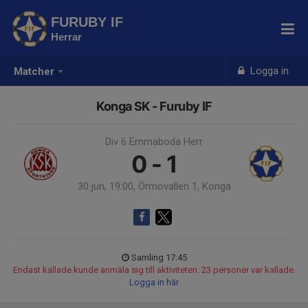
FURUBY IF
Herrar
Logga in
Matcher
Konga SK - Furuby IF
Div 6 Emmaboda Herr
0 - 1
30 jun, 19:00, Örmovallen 1, Konga
Samling 17:45
Endast kallade kunde anmäla sig till aktiviteten. 23 personer var kallade.
Logga in här