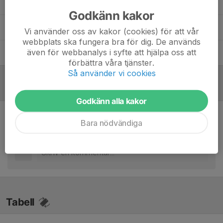
Henrik Stridh
Assisterande Tränare
Godkänn kakor
Mikael Arnesson
Assisterande Tränare
Vi använder oss av kakor (cookies) för att vår
webbplats ska fungera bra för dig. De används
även för webbanalys i syfte att hjälpa oss att
Petri Ekström
Lagledare
förbättra våra tjänster.
Så använder vi cookies
Referat
Godkänn alla kakor
Bara nödvändiga
Inget referat skrivet
Tabell