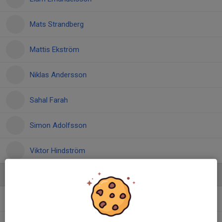
Mats Strandberg
Mattis Ekström
Niklas Andersson
Sahal Farah
Simon Adolfsson
Viktor Hindström
Ledare
Adam Berntsson
Huvudtränare