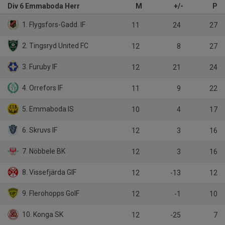
Div 6 Emmaboda Herr
M
+/-
P
1. Flygsfors-Gadd. IF
11
24
27
2. Tingsryd United FC
12
8
27
3. Furuby IF
12
21
24
4. Orrefors IF
11
9
22
5. Emmaboda IS
10
4
17
6. Skruvs IF
12
3
16
7. Nöbbele BK
12
3
16
8. Vissefjärda GIF
12
-13
12
9. Flerohopps GoIF
12
-1
10
10. Konga SK
12
-25
7