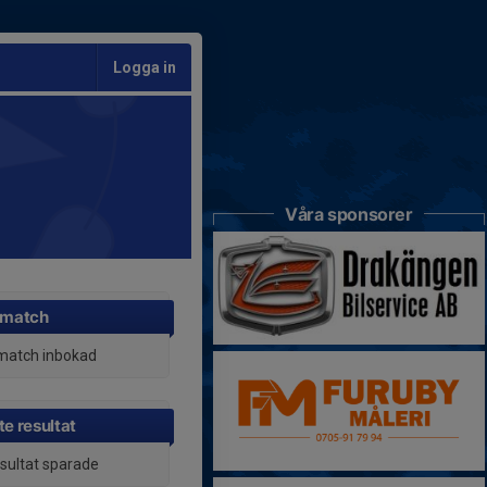
Logga in
Våra sponsorer
 match
match inbokad
e resultat
esultat sparade