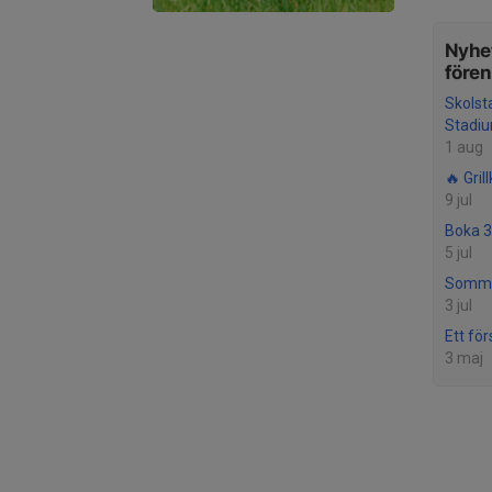
Nyhet
före
Skolst
Stadi
1 aug
🔥 Grill
9 jul
Boka 3
5 jul
Somma
3 jul
Ett för
3 maj