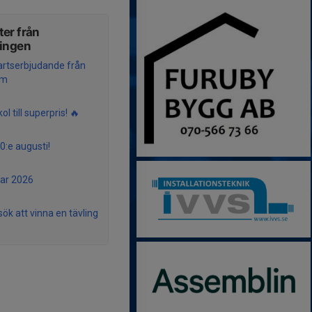
er från
ningen
artserbjudande från
um
kol till superpris! 🔥
0:e augusti!
r 2026
sök att vinna en tävling