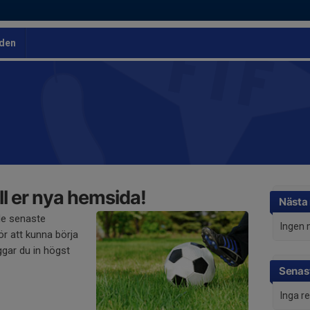
den
l er nya hemsida!
Nästa
de senaste
Ingen 
r att kunna börja
gar du in högst
Senast
Inga r