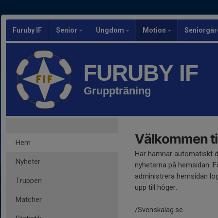
Furuby IF
Senior
Ungdom
Motion
Seniorgår
FURUBY IF
Gruppträning
Välkommen til
Hem
Här hamnar automatiskt 
Nyheter
nyheterna på hemsidan. Fö
administrera hemsidan log
Truppen
upp till höger.
Matcher
/Svenskalag.se