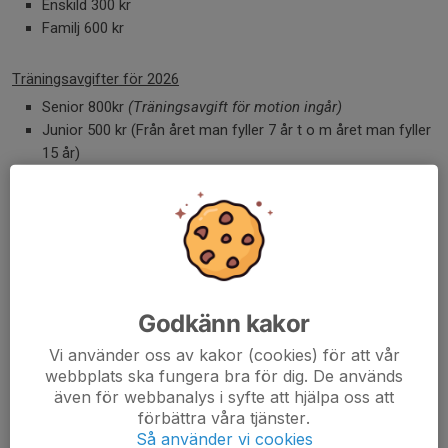
Enskild 300 kr
Familj 600 kr
Träningsavgifter för 2026
Senior 800kr
(Träningsavgift för motion ingår)
Junior 500 kr (Från året man fyller 7 år t o m året man fyller
15 år)
Motion 300 kr
(Avser motionsfotboll , gruppträning och
innebandy)
Har du frågor om som rör medlemsskap, fakturor mm, vänligen
kontakta
medlem.furubyif@hotmail.com
Godkänn kakor
Enskild medlem
300 kr
Vi använder oss av kakor (cookies) för att vår
webbplats ska fungera bra för dig. De används
även för webbanalys i syfte att hjälpa oss att
Medlemskap familj
förbättra våra tjänster.
600 kr
Så använder vi cookies