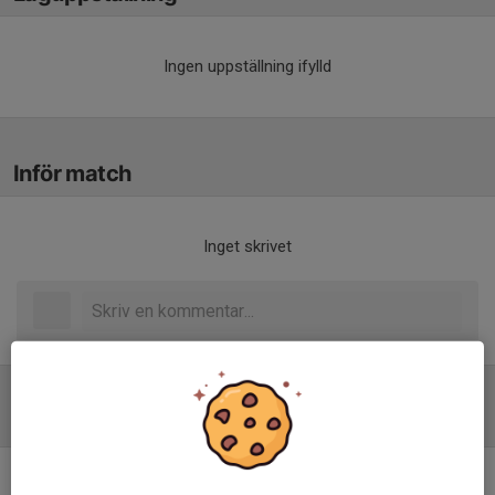
Ingen uppställning ifylld
Inför match
Inget skrivet
Tabell
Div 6 Emmaboda Herr
M
+/-
P