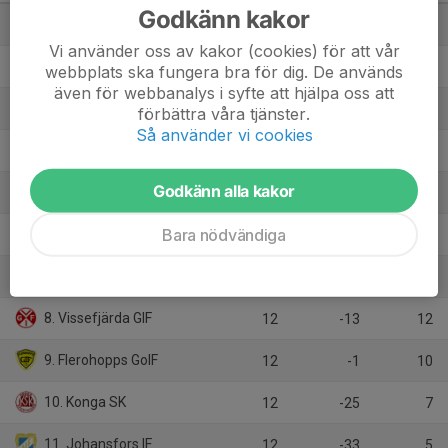
Godkänn kakor
1. Flygsfors-Gadd. IF
11
24
27
Vi använder oss av kakor (cookies) för att vår
2. Tingsryd United FC
12
8
27
webbplats ska fungera bra för dig. De används
även för webbanalys i syfte att hjälpa oss att
3. Furuby IF
12
21
24
förbättra våra tjänster.
Så använder vi cookies
4. Orrefors IF
11
9
22
Godkänn alla kakor
5. Emmaboda IS
10
4
17
Bara nödvändiga
6. Skruvs IF
12
3
16
7. Nöbbele BK
12
3
16
8. Vissefjärda GIF
12
-13
12
9. Flerohopps GoIF
12
-1
10
10. Konga SK
12
-25
7
11. Johansfors IF
12
-33
5