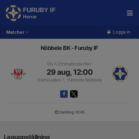
FURUBY IF
Herrar
Logga in
Matcher
Nöbbele BK - Furuby IF
Div 6 Emmaboda Herr
29 aug, 12:00
Värnövallen 1, Värends Nöbbele
Samling 10:45
Laguppställning