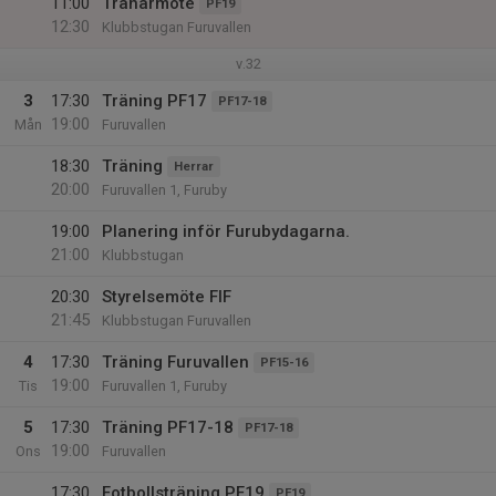
11:00
Tränarmöte
PF19
12:30
Klubbstugan Furuvallen
v.32
3
17:30
Träning PF17
PF17-18
19:00
Mån
Furuvallen
18:30
Träning
Herrar
20:00
Furuvallen 1, Furuby
19:00
Planering inför Furubydagarna.
21:00
Klubbstugan
20:30
Styrelsemöte FIF
21:45
Klubbstugan Furuvallen
4
17:30
Träning Furuvallen
PF15-16
19:00
Tis
Furuvallen 1, Furuby
5
17:30
Träning PF17-18
PF17-18
19:00
Ons
Furuvallen
17:30
Fotbollsträning PF19
PF19