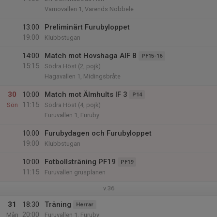
Värnövallen 1, Värends Nöbbele
13:00
Preliminärt Furubyloppet
19:00
Klubbstugan
14:00
Match mot Hovshaga AIF 8
PF15-16
15:15
Södra Höst (2, pojk)
Hagavallen 1, Midingsbråte
30
10:00
Match mot Älmhults IF 3
P14
11:15
Sön
Södra Höst (4, pojk)
Furuvallen 1, Furuby
10:00
Furubydagen och Furubyloppet
19:00
Klubbstugan
10:00
Fotbollsträning PF19
PF19
11:15
Furuvallen grusplanen
v.36
31
18:30
Träning
Herrar
20:00
Mån
Furuvallen 1, Furuby