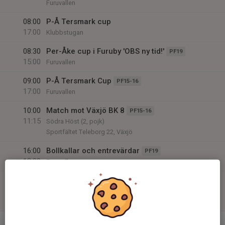
Furuvallen
08:00
P-Å Tersmark cup
17:00
Klubbstugan
08:30
Per-Åke cup i Furuby 'OBS ny tid!'
PF19
15:00
Furuvallen
09:00
P-Å Tersmark Cup
PF15-16
17:00
Furuvallen
10:00
Match mot Växjö BK 8
PF15-16
11:15
Södra Höst (2, pojk)
Sportfältet Teleborg 22, Växjö
16:00
Bollkallar och entrevärdar
PF19
18:00
Furuvallen
16:00
Match mot Flygsfors-Gadd. IF
Herrar
18:00
Div 6 Emmaboda Herr
Furuvallen 1, Furuby
v.34