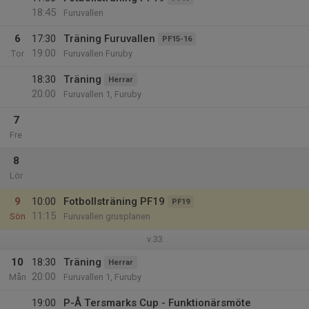
18:45
Furuvallen
6
17:30
Träning Furuvallen
PF15-16
19:00
Tor
Furuvallen Furuby
18:30
Träning
Herrar
20:00
Furuvallen 1, Furuby
7
Fre
8
Lör
9
10:00
Fotbollsträning PF19
PF19
11:15
Sön
Furuvallen grusplanen
v.33
10
18:30
Träning
Herrar
20:00
Mån
Furuvallen 1, Furuby
19:00
P-Å Tersmarks Cup - Funktionärsmöte