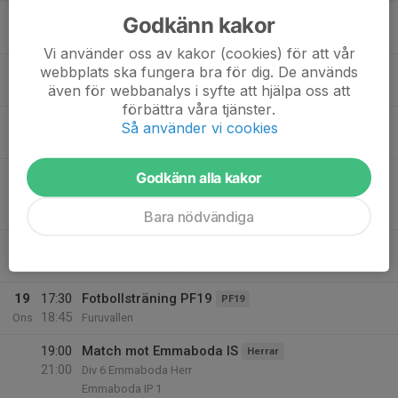
17
Godkänn kakor
Mån
Vi använder oss av kakor (cookies) för att vår
18
17:30
Träning PF17-18
webbplats ska fungera bra för dig. De används
PF17-18
19:00
även för webbanalys i syfte att hjälpa oss att
Tis
Furuvallen
förbättra våra tjänster.
17:30
Fotbollsträning
PF14-16
Så använder vi cookies
19:00
Furuvallen
18:30
Match mot Östers IF 5
Godkänn alla kakor
P14
19:45
Södra Höst (4, pojk)
Furuvallen 1, Furuby
Bara nödvändiga
18:30
Träning
Herrar
20:00
Furuvallen 1, Furuby
19
17:30
Fotbollsträning PF19
PF19
18:45
Ons
Furuvallen
19:00
Match mot Emmaboda IS
Herrar
21:00
Div 6 Emmaboda Herr
Emmaboda IP 1