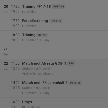
20
17:30
Träning PF17-18
PF17-18
19:00
Tor
Furuvallen
17:30
Fotbollsträning
PF14-16
19:00
Furuvallen
18:30
Träning
Herrar
20:00
Furuvallen 1, Furuby
21
Fre
22
11:00
Match mot Alvesta GOIF 1
P14
12:15
Lör
Södra Höst (4, pojk)
Virdavallen 22, Alvesta
14:00
Match mot IFK Lammhult 2
PF15-16
15:15
Södra Höst (2, pojk)
Furuvallen 1, Furuby
16:00
Uthyrt
23:00
Klubbstugan