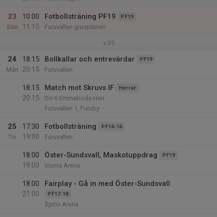
23
10:00
Fotbollsträning PF19
PF19
11:15
Sön
Furuvallen grusplanen
v.35
24
18:15
Bollkallar och entrevärdar
PF19
20:15
Mån
Furuvallen
18:15
Match mot Skruvs IF
Herrar
20:15
Div 6 Emmaboda Herr
Furuvallen 1, Furuby
25
17:30
Fotbollsträning
PF14-16
19:00
Tis
Furuvallen
18:00
Öster-Sundsvall, Maskotuppdrag
PF19
19:00
Visma Arena
18:00
Fairplay - Gå in med Öster-Sundsvall
21:00
PF17-18
Spiris Arena