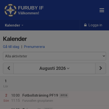
FURUBY IF
Välkommen!
Logga in
Kalender
Kalender
Gå till idag
|
Prenumerera
Augusti 2026
1
Lör
2
10:00
Fotbollsträning PF19
PF19
11:15
Sön
Furuvallen grusplanen