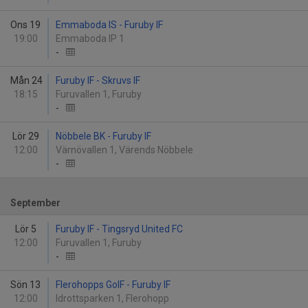
Ons 19
Emmaboda IS - Furuby IF
19:00
Emmaboda IP 1
-
Mån 24
Furuby IF - Skruvs IF
18:15
Furuvallen 1, Furuby
-
Lör 29
Nöbbele BK - Furuby IF
12:00
Värnövallen 1, Värends Nöbbele
-
September
Lör 5
Furuby IF - Tingsryd United FC
12:00
Furuvallen 1, Furuby
-
Sön 13
Flerohopps GoIF - Furuby IF
12:00
Idrottsparken 1, Flerohopp