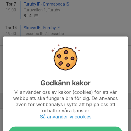
Tor 7
Furuby IF - Emmaboda IS
19:00
Furuvallen 1, Furuby
8
-
4
Tor 14
Skruvs IF - Furuby IF
19:00
Lessebo IP 2, Lessebo
2
-
4
Tis 19
Furuby IF - Nöbbele BK
19:00
Furuvallen 1, Furuby
1
-
2
Tor 28
Tingsryd United FC - Furuby IF
Godkänn kakor
19:00
Tingsryds IP 1, Tingsryd
3
-
2
Vi använder oss av kakor (cookies) för att vår
webbplats ska fungera bra för dig. De används
Juni
även för webbanalys i syfte att hjälpa oss att
förbättra våra tjänster.
Tis 2
Furuby IF - Flerohopps GoIF
Så använder vi cookies
19:00
Furuvallen 1, Furuby
3
-
0