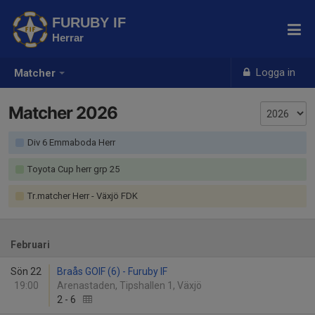
FURUBY IF
Herrar
Logga in
Matcher
Matcher 2026
Div 6 Emmaboda Herr
Toyota Cup herr grp 25
Tr.matcher Herr - Växjö FDK
Februari
Sön 22
Braås GOIF (6) - Furuby IF
19:00
Arenastaden, Tipshallen 1, Växjö
2
-
6