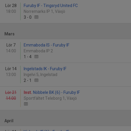
Lör 28
Furuby IF - Tingsryd United FC
18:00
Norremarks IP 1, Växjö
3
-
0
Mars
Lör 7
Emmaboda IS - Furuby IF
14:00
Emmaboda IP 2
1
-
4
Lör 14
Ingelstads IK - Furuby IF
13:00
Ingelvi 5, Ingelstad
2
-
1
Lör 21
Inst.
Nöbbele BK (6) - Furuby IF
14:00
Sportfältet Teleborg 1, Växjö
April