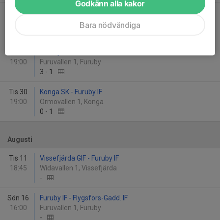
Godkänn alla kakor
Tis 9
Orrefors IF - Furuby IF
19:00
Orrevallen 1, Orrefors
Bara nödvändiga
5
-
2
Ons 24
Furuby IF - Johansfors IF
19:00
Furuvallen 1, Furuby
3
-
1
Tis 30
Konga SK - Furuby IF
19:00
Örmovallen 1, Konga
0
-
1
Augusti
Tis 11
Vissefjärda GIF - Furuby IF
18:45
Widavallen 1, Vissefjärda
-
Sön 16
Furuby IF - Flygsfors-Gadd. IF
16:00
Furuvallen 1, Furuby
-