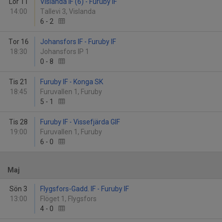
Lör 11
Vislanda IF (6) - Furuby IF
14:00
Tallevi 3, Vislanda
6
-
2
Tor 16
Johansfors IF - Furuby IF
18:30
Johansfors IP 1
0
-
8
Tis 21
Furuby IF - Konga SK
18:45
Furuvallen 1, Furuby
5
-
1
Tis 28
Furuby IF - Vissefjärda GIF
19:00
Furuvallen 1, Furuby
6
-
0
Maj
Sön 3
Flygsfors-Gadd. IF - Furuby IF
13:00
Flöget 1, Flygsfors
4
-
0