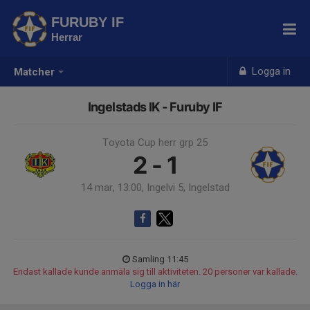
FURUBY IF
Herrar
Logga in
Matcher
Ingelstads IK - Furuby IF
Toyota Cup herr grp 25
2 - 1
14 mar, 13:00, Ingelvi 5, Ingelstad
Samling 11:45
Endast kallade kunde anmäla sig till aktiviteten. 20 personer var kallade.
Logga in här