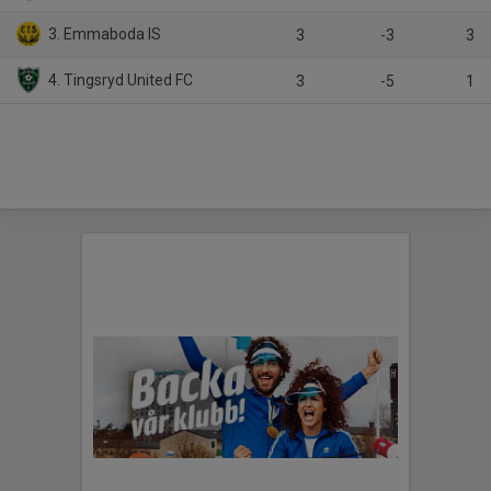
3. Emmaboda IS
3
-3
3
4. Tingsryd United FC
3
-5
1