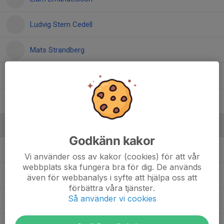
Ludvig Stern Cedell
Mats Strandberg
Simon Adolfsson
Tim Malmström
Ledare
Godkänn kakor
Adam Berntsson
Huvudtränare
Vi använder oss av kakor (cookies) för att vår
webbplats ska fungera bra för dig. De används
Henrik Stridh
Assisterande Tränare
även för webbanalys i syfte att hjälpa oss att
förbättra våra tjänster.
Så använder vi cookies
Mikael Arnesson
Assisterande Tränare