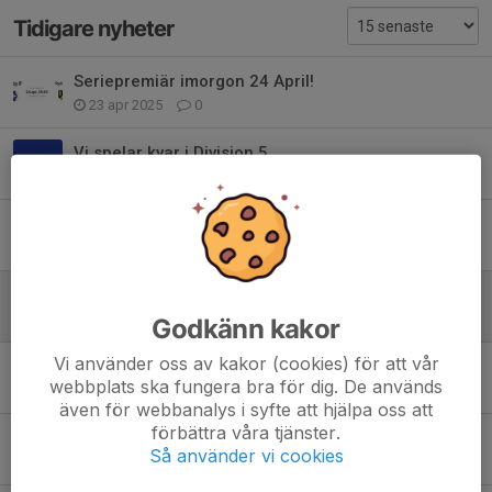
Tidigare nyheter
Seriepremiär imorgon 24 April!
23 apr 2025
0
Vi spelar kvar i Division 5
6 nov 2023
0
Vinst i första kvalmatchen!
15 okt 2023
0
Häng med oss till Västervik!
13 okt 2023
0
Godkänn kakor
Vi använder oss av kakor (cookies) för att vår
Dags för kval!
webbplats ska fungera bra för dig. De används
11 okt 2023
0
även för webbanalys i syfte att hjälpa oss att
förbättra våra tjänster.
Furuby klart för kval efter seger mot Nöbbele
Så använder vi cookies
23 sep 2023
2