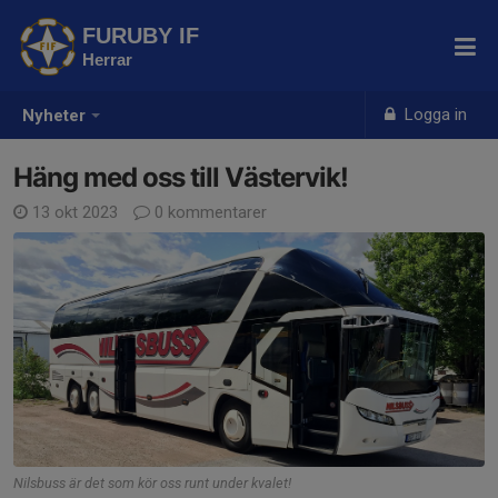
FURUBY IF
Herrar
Logga in
Nyheter
Häng med oss till Västervik!
13 okt 2023
0 kommentarer
Nilsbuss är det som kör oss runt under kvalet!