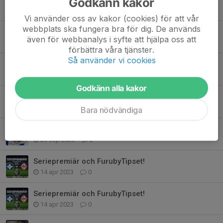
Godkänn kakor
6 nov 2023
0
Vi använder oss av kakor (cookies) för att vår
webbplats ska fungera bra för dig. De används
Vinst i första kvalmatchen!
även för webbanalys i syfte att hjälpa oss att
15 okt 2023
0
förbättra våra tjänster.
Så använder vi cookies
Häng med oss till Västervik!
13 okt 2023
0
Godkänn alla kakor
Dags för kval!
11 okt 2023
0
Bara nödvändiga
Furuby klart för kval efter seger mot Nöbbele
23 sep 2023
2
Seriepremiär och FurubyTipset!
14 apr 2023
0
Seriepremiär och FurubyTipset!
14 apr 2023
0