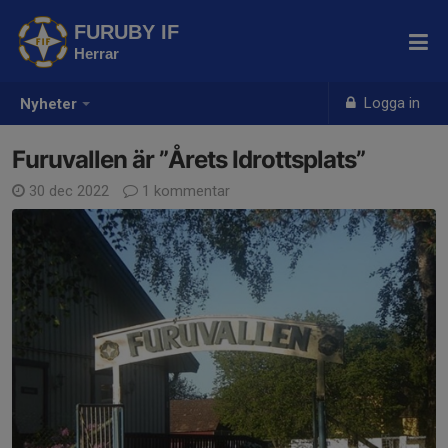
FURUBY IF
Herrar
Logga in
Nyheter
Furuvallen är ”Årets Idrottsplats”
30 dec 2022
1 kommentar