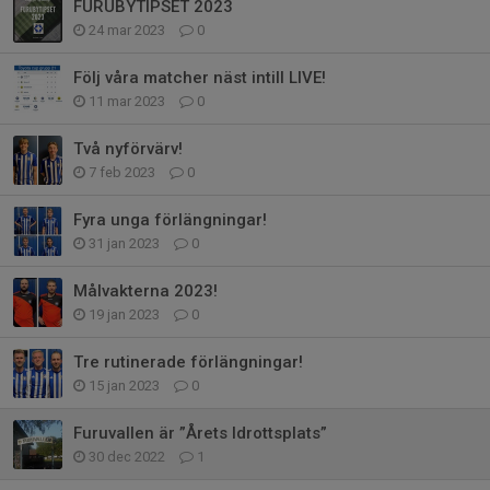
FURUBYTIPSET 2023
24 mar 2023
0
Följ våra matcher näst intill LIVE!
11 mar 2023
0
Två nyförvärv!
7 feb 2023
0
Fyra unga förlängningar!
31 jan 2023
0
Målvakterna 2023!
19 jan 2023
0
Tre rutinerade förlängningar!
15 jan 2023
0
Furuvallen är ”Årets Idrottsplats”
30 dec 2022
1