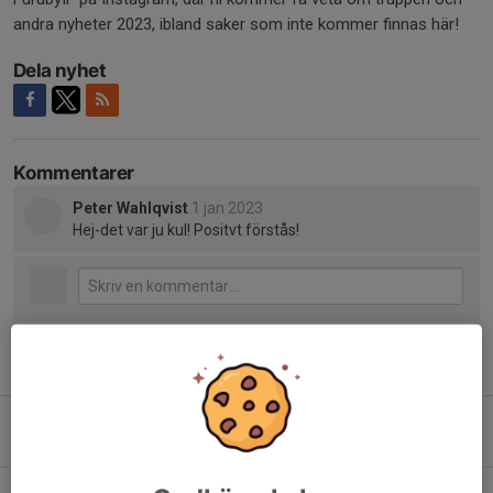
andra nyheter 2023, ibland saker som inte kommer finnas här!
Dela nyhet
Kommentarer
Peter Wahlqvist
1 jan 2023
Hej-det var ju kul! Positvt förstås!
Tidigare nyheter
Seriepremiär imorgon 24 April!
23 apr 2025
0
Vi spelar kvar i Division 5