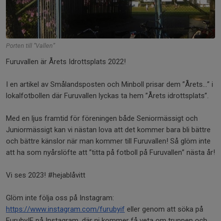
Porten till ”Vallen”
Furuvallen är Årets Idrottsplats 2022!
I en artikel av Smålandsposten och Minboll prisar dem ”Årets…” i
lokalfotbollen där Furuvallen lyckas ta hem ”Årets idrottsplats”.
Med en ljus framtid för föreningen både Seniormässigt och
Juniormässigt kan vi nästan lova att det kommer bara bli bättre
och bättre känslor när man kommer till Furuvallen! Så glöm inte
att ha som nyårslöfte att ”titta på fotboll på Furuvallen” nästa år!
Vi ses 2023! #hejablåvitt
Glöm inte följa oss på Instagram:
https://www.instagram.com/furubyif
eller genom att söka på
FurubyIF på Instagram, där ni kommer få veta om truppen och