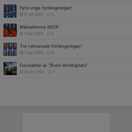
Fyra unga förlängningar!
31 jan 2023
0
Målvakterna 2023!
19 jan 2023
0
Tre rutinerade förlängningar!
15 jan 2023
0
Furuvallen är ”Årets Idrottsplats”
30 dec 2022
1