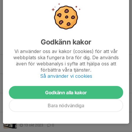
Kommentarer
Godkänn kakor
Tidigare nyheter
Vi använder oss av kakor (cookies) för att vår
webbplats ska fungera bra för dig. De används
Seriepremiär imorgon 24 April!
även för webbanalys i syfte att hjälpa oss att
23 apr 2025
0
förbättra våra tjänster.
Så använder vi cookies
Vi spelar kvar i Division 5
6 nov 2023
0
Godkänn alla kakor
Vinst i första kvalmatchen!
Bara nödvändiga
15 okt 2023
0
Häng med oss till Västervik!
13 okt 2023
0