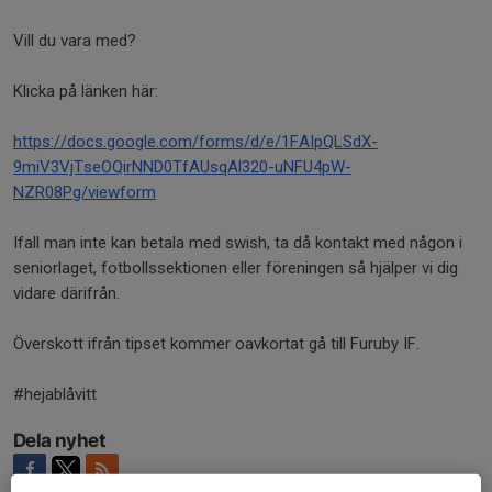
Vill du vara med?
Klicka på länken här:
https://docs.google.com/forms/d/e/1FAIpQLSdX-
9miV3VjTseOQirNND0TfAUsqAl320-uNFU4pW-
NZR08Pg/viewform
Ifall man inte kan betala med swish, ta då kontakt med någon i
seniorlaget, fotbollssektionen eller föreningen så hjälper vi dig
vidare därifrån.
Överskott ifrån tipset kommer oavkortat gå till Furuby IF.
#hejablåvitt
Dela nyhet