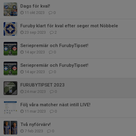
Dags för kval!
11 okt 2023
0
Furuby klart för kval efter seger mot Nöbbele
23 sep 2023
2
Seriepremiär och FurubyTipset!
14 apr 2023
0
Seriepremiär och FurubyTipset!
14 apr 2023
0
FURUBYTIPSET 2023
24 mar 2023
0
Följ våra matcher näst intill LIVE!
11 mar 2023
0
Två nyförvärv!
7 feb 2023
0