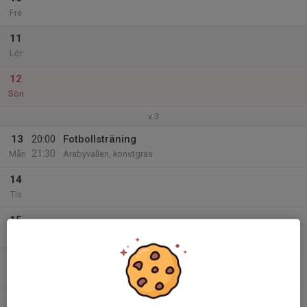
Fre
11
Lör
12
Sön
v.3
13
20:00
Fotbollsträning
21:30
Mån
Arabyvallen, konstgräs
14
Tis
15
Ons
16
19:30
Fotbollsträning
21:00
Tor
Arabyvallen, konstgräs
17