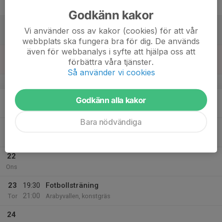
Fre
Godkänn kakor
18
Vi använder oss av kakor (cookies) för att vår
Lör
webbplats ska fungera bra för dig. De används
även för webbanalys i syfte att hjälpa oss att
19
förbättra våra tjänster.
Sön
Så använder vi cookies
v.4
20
20:00
Fotbollsträning
Godkänn alla kakor
21:30
Mån
Arabyvallen, konstgräs
Bara nödvändiga
21
Tis
22
Ons
23
19:30
Fotbollsträning
21:00
Tor
Arabyvallen, konstgräs
24