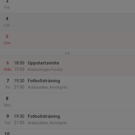
3
Fre
4
Lör
5
Sön
v.2
6
18:00
Uppstartsmöte
19:00
Mån
Klubbstugan Furuby
7
19:30
Fotbollsträning
21:00
Tis
Arabyvallen, konstgräs
8
Ons
9
19:30
Fotbollsträning
21:00
Tor
Arabyvallen, konstgräs
10