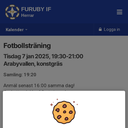
FURUBY IF
Herrar
Logga in
Kalender
Fotbollsträning
Tisdag 7 jan 2025, 19:30-21:00
Arabyvallen, konstgräs
Samling: 19:20
Anmäl senast 16:00 samma dag!
Ombytt och klar 10min innan!