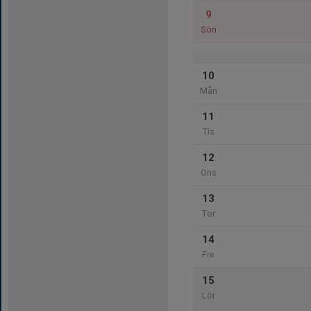
9
Sön
10
Mån
11
Tis
12
Ons
13
Tor
14
Fre
15
Lör