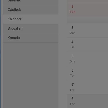
Statistik
2
Gästbok
Sön
Kalender
3
Bildgalleri
Mån
Kontakt
4
Tis
5
Ons
6
Tor
7
Fre
8
Lör