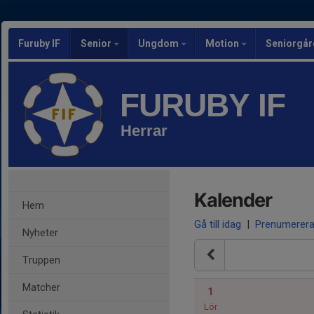
Furuby IF
Senior
Ungdom
Motion
Seniorgår
FURUBY IF
Herrar
Kalender
Hem
Gå till idag
|
Prenumerer
Nyheter
Truppen
Matcher
1
Lör