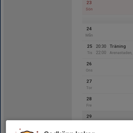
23
Sön
24
Mån
25
20:30
Träning
22:00
Tis
Arenastaden, 
26
Ons
27
Tor
28
Fre
29
Lör