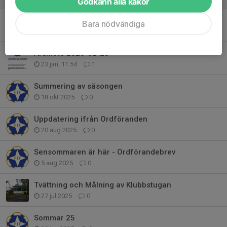
Godkänn alla kakor
Dokumentation årsmöte 2026
Bara nödvändiga
14 feb, 14:24
0
Årsmöte 2026-02-28
23 jan, 11:54
1
Summering av säsongen
18 okt 2025
0
Uppdatering ifrån Ordföranden
20 aug 2025
0
Sensommaren är här - Ordförandebrev
5 aug 2025
0
Tvättning och Målning av Klubbstugan
27 jul 2025
0
Sommar 25