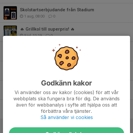
Skolstartserbjudande från Stadium
1 aug, 08:00
0
🔥 Grillkol till superpris! 🔥
9 jul, 11:19
0
Boka 30:e augusti!
5 jul, 15:15
0
Sommar 2026
3 jul, 14:23
0
Godkänn kakor
Ett försök att vinna en tävling
Vi använder oss av kakor (cookies) för att vår
3 maj, 11:03
0
webbplats ska fungera bra för dig. De används
även för webbanalys i syfte att hjälpa oss att
Säsongen är äntligen igång
förbättra våra tjänster.
17 apr, 15:17
0
Så använder vi cookies
Mjällbys väg till guldet
24 mar, 11:15
0