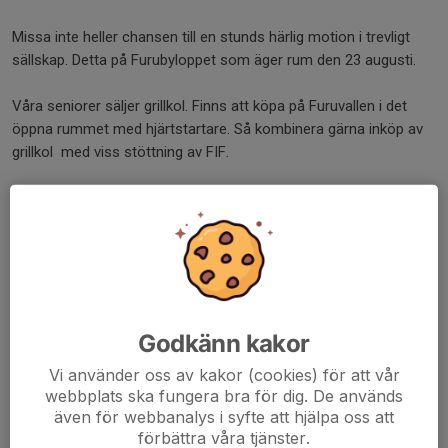
Missa inte heller chansen till en stunds härlig motion i trevligt
sällskap. Detta på Furubyloppet som äger rum den 23 augusti.
Våra seniorer säljer grillkol. Finns att köpa på Furuvallen i det
öppna rummet med hjärtstartare. Så kombinera gärna inköp av
grillkol med viss stöttning av FIF.
Som ni ser och kan läsa, full fart på Furuby IF. Härligt att det inte
står stilla.
Vi syns och hörs på Furuvallen i höst.
Leif Svensson
Ordf Furuby IF
Godkänn kakor
Dela nyhet
Vi använder oss av kakor (cookies) för att vår
webbplats ska fungera bra för dig. De används
även för webbanalys i syfte att hjälpa oss att
förbättra våra tjänster.
Kommentarer