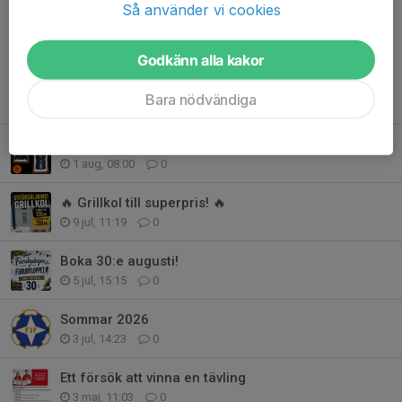
Så använder vi cookies
Godkänn alla kakor
Bara nödvändiga
Tidigare nyheter
Skolstartserbjudande från Stadium
1 aug, 08:00
0
🔥 Grillkol till superpris! 🔥
9 jul, 11:19
0
Boka 30:e augusti!
5 jul, 15:15
0
Sommar 2026
3 jul, 14:23
0
Ett försök att vinna en tävling
3 maj, 11:03
0