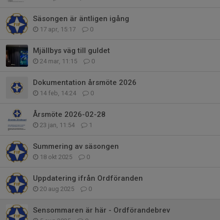
Säsongen är äntligen igång
17 apr, 15:17
0
Mjällbys väg till guldet
24 mar, 11:15
0
Dokumentation årsmöte 2026
14 feb, 14:24
0
Årsmöte 2026-02-28
23 jan, 11:54
1
Summering av säsongen
18 okt 2025
0
Uppdatering ifrån Ordföranden
20 aug 2025
0
Sensommaren är här - Ordförandebrev