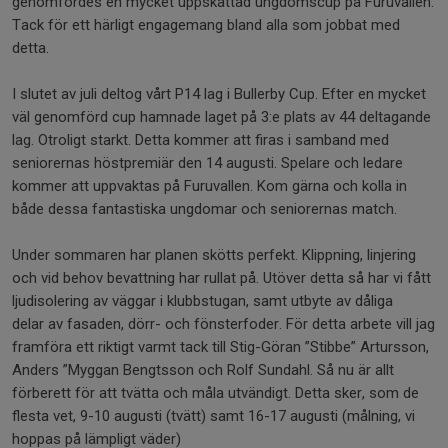
genomfördes en mycket uppskattad ungdomscup på Furuvallen.
Tack för ett härligt engagemang bland alla som jobbat med
detta.
I slutet av juli deltog vårt P14 lag i Bullerby Cup. Efter en mycket
väl genomförd cup hamnade laget på 3:e plats av 44 deltagande
lag. Otroligt starkt. Detta kommer att firas i samband med
seniorernas höstpremiär den 14 augusti. Spelare och ledare
kommer att uppvaktas på Furuvallen. Kom gärna och kolla in
både dessa fantastiska ungdomar och seniorernas match.
Under sommaren har planen skötts perfekt. Klippning, linjering
och vid behov bevattning har rullat på. Utöver detta så har vi fått
ljudisolering av väggar i klubbstugan, samt utbyte av dåliga
delar av fasaden, dörr- och fönsterfoder. För detta arbete vill jag
framföra ett riktigt varmt tack till Stig-Göran ”Stibbe” Artursson,
Anders ”Myggan Bengtsson och Rolf Sundahl. Så nu är allt
förberett för att tvätta och måla utvändigt. Detta sker, som de
flesta vet, 9-10 augusti (tvätt) samt 16-17 augusti (målning, vi
hoppas på lämpligt väder)