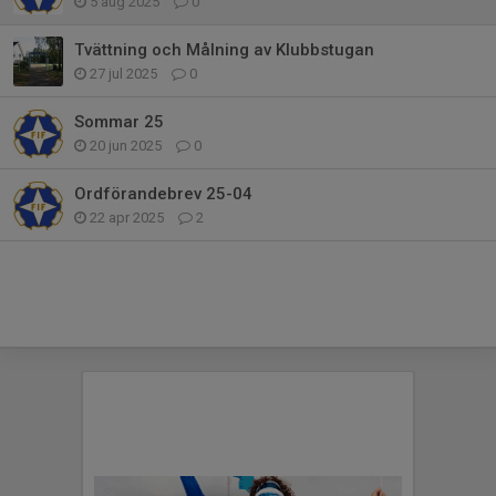
5 aug 2025
0
Tvättning och Målning av Klubbstugan
27 jul 2025
0
Sommar 25
20 jun 2025
0
Ordförandebrev 25-04
22 apr 2025
2