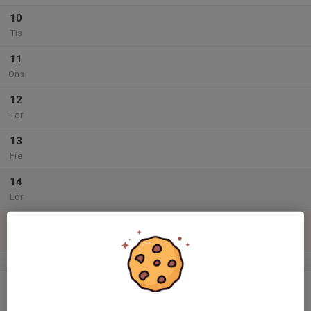
10
Tis
11
Ons
12
Tor
13
Fre
14
Lör
15
Sön
v.47
16
Mån