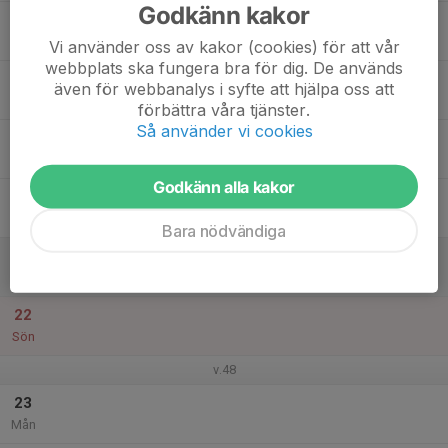
Godkänn kakor
17
Tis
Vi använder oss av kakor (cookies) för att vår
webbplats ska fungera bra för dig. De används
18
även för webbanalys i syfte att hjälpa oss att
Ons
förbättra våra tjänster.
Så använder vi cookies
19
Tor
Godkänn alla kakor
20
Fre
Bara nödvändiga
21
Lör
22
Sön
v.48
23
Mån