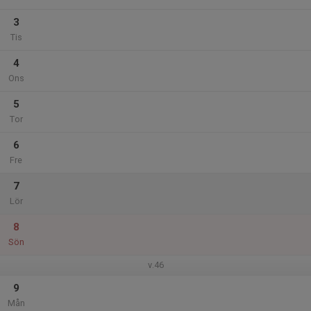
3
Tis
4
Ons
5
Tor
6
Fre
7
Lör
8
Sön
v.46
9
Mån