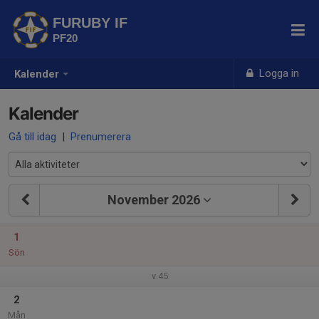
FURUBY IF
PF20
Logga in
Kalender
Kalender
Gå till idag
|
Prenumerera
November 2026
1
Sön
v.45
2
Mån