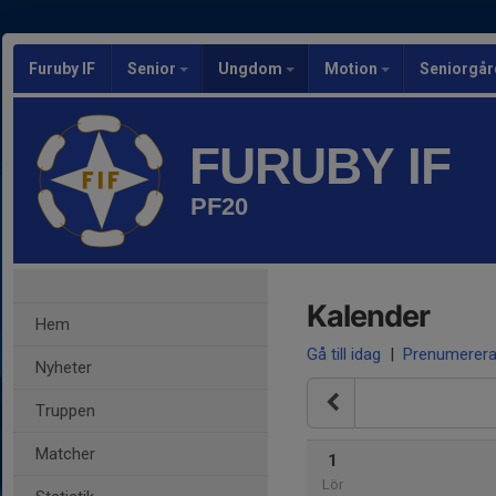
Furuby IF
Senior
Ungdom
Motion
Seniorgår
FURUBY IF
PF20
Kalender
Hem
Gå till idag
|
Prenumerer
Nyheter
Truppen
Matcher
1
Lör