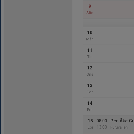
9
Sön
10
Mån
11
Tis
12
Ons
13
Tor
14
Fre
15
08:00
Per-Åke C
13:00
Lör
Furuvallen