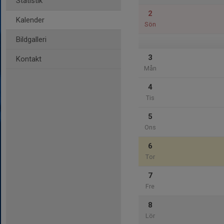
Statistik
2
Kalender
Sön
Bildgalleri
3
Kontakt
Mån
4
Tis
5
Ons
6
Tor
7
Fre
8
Lör