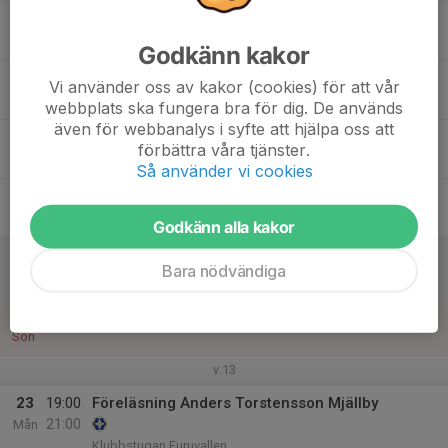
17
Tis
Godkänn kakor
18
Vi använder oss av kakor (cookies) för att vår
Ons
webbplats ska fungera bra för dig. De används
även för webbanalys i syfte att hjälpa oss att
19
förbättra våra tjänster.
Tor
Så använder vi cookies
20
Fre
Godkänn alla kakor
21
Bara nödvändiga
Lör
22
Sön
v.13
23
19:00
Föreläsning Anders Torstensson Mjällby
21:00
Mån
Klubbstugan Furuvallen