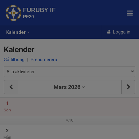
FURUBY IF
PF20
Logga in
Kalender
Kalender
Gå till idag
|
Prenumerera
Mars 2026
1
Sön
v.10
2
Mån