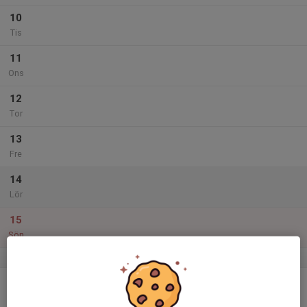
10
Tis
11
Ons
12
Tor
13
Fre
14
Lör
15
Sön
v.12
16
Mån