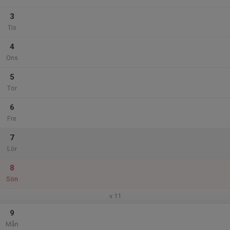
3
Tis
4
Ons
5
Tor
6
Fre
7
Lör
8
Sön
v.11
9
Mån