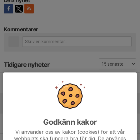
Dela nyhet
Kommentarer
Tidigare nyheter
Information PF17-18
13 apr 2025
0
Säsongsavslutning PF17-18
6 okt 2024
0
Godkänn kakor
Uppstart PF17-18
18 aug 2024
0
Vi använder oss av kakor (cookies) för att vår
webbplats ska fungera bra för dig. De används