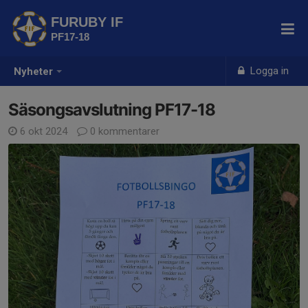
FURUBY IF
PF17-18
Logga in
Nyheter
Säsongsavslutning PF17-18
6 okt 2024
0 kommentarer