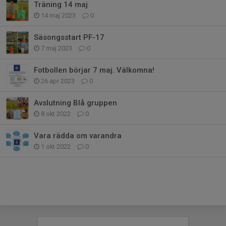
Träning 14 maj
14 maj 2023
0
Säsongsstart PF-17
7 maj 2023
0
Fotbollen börjar 7 maj. Välkomna!
26 apr 2023
0
Avslutning Blå gruppen
8 okt 2022
0
Vara rädda om varandra
1 okt 2022
0