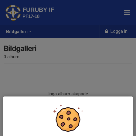
FURUBY IF
PF17-18
Logga in
Bildgalleri
Bildgalleri
0 album
Inga album skapade