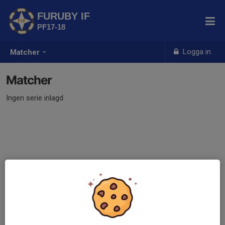
FURUBY IF
PF17-18
Logga in
Matcher
Matcher
Ingen serie inlagd