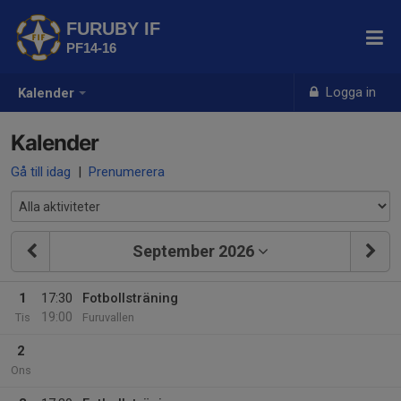
FURUBY IF
PF14-16
Logga in
Kalender
Kalender
Gå till idag
|
Prenumerera
September 2026
1
17:30
Fotbollsträning
19:00
Tis
Furuvallen
2
Ons