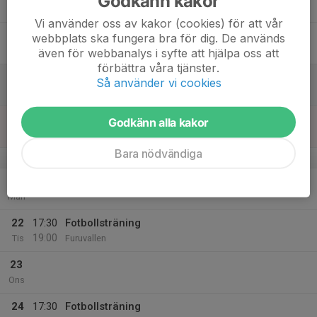
Godkänn kakor
19:00
Tor
Furuvallen
Vi använder oss av kakor (cookies) för att vår
18
webbplats ska fungera bra för dig. De används
Fre
även för webbanalys i syfte att hjälpa oss att
förbättra våra tjänster.
19
Så använder vi cookies
Lör
20
Godkänn alla kakor
Sön
Bara nödvändiga
v.39
21
Mån
22
17:30
Fotbollsträning
19:00
Tis
Furuvallen
23
Ons
24
17:30
Fotbollsträning