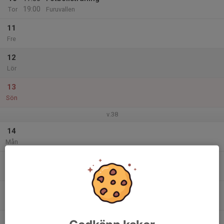
19:00
Tor
Furuvallen
11
Fre
12
Lör
13
Sön
v.38
14
Mån
15
17:30
Fotbollsträning
19:00
Tis
Furuvallen
16
Ons
17
17:30
Fotbollsträning