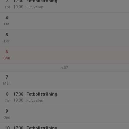
3
17:30
Fotbollsträning
19:00
Tor
Furuvallen
4
Fre
5
Lör
6
Sön
v.37
7
Mån
8
17:30
Fotbollsträning
19:00
Tis
Furuvallen
9
Ons
10
17:30
Fotbollsträning