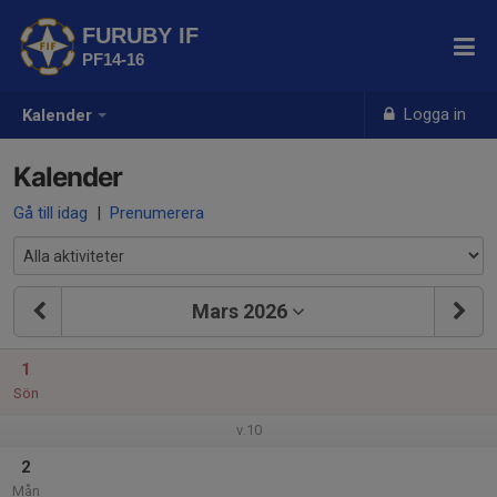
FURUBY IF
PF14-16
Logga in
Kalender
Kalender
Gå till idag
|
Prenumerera
Mars 2026
1
Sön
v.10
2
Mån