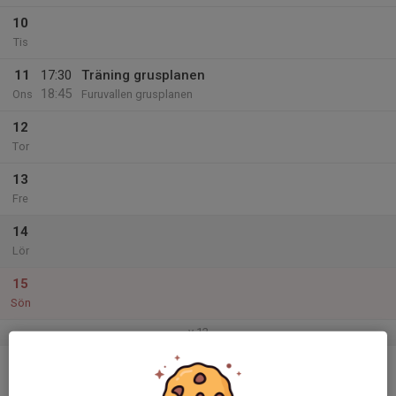
10
Tis
11
17:30
Träning grusplanen
18:45
Ons
Furuvallen grusplanen
12
Tor
13
Fre
14
Lör
15
Sön
v.12
16
17:30
Träning grusplanen
18:45
Mån
Furuvallen grusplanen