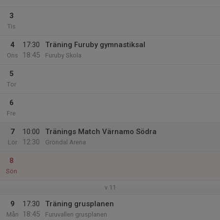
3
Tis
4
17:30
Träning Furuby gymnastiksal
18:45
Ons
Furuby Skola
5
Tor
6
Fre
7
10:00
Tränings Match Värnamo Södra
12:30
Lör
Gröndal Arena
8
Sön
v.11
9
17:30
Träning grusplanen
18:45
Mån
Furuvallen grusplanen