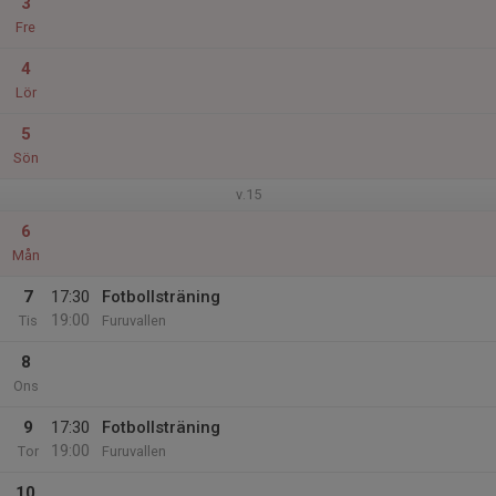
3
Fre
4
Lör
5
Sön
v.15
6
Mån
7
17:30
Fotbollsträning
19:00
Tis
Furuvallen
8
Ons
9
17:30
Fotbollsträning
19:00
Tor
Furuvallen
10