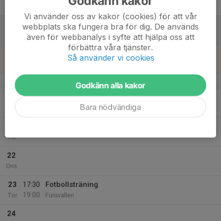
Godkänn kakor
Fre
Vi använder oss av kakor (cookies) för att vår
18
webbplats ska fungera bra för dig. De används
Lör
även för webbanalys i syfte att hjälpa oss att
förbättra våra tjänster.
19
Så använder vi cookies
Sön
v.17
Godkänn alla kakor
20
Bara nödvändiga
Mån
21
Tis
22
Ons
23
17:30
Fotbollsträning
19:00
Tor
Furuvallen
24