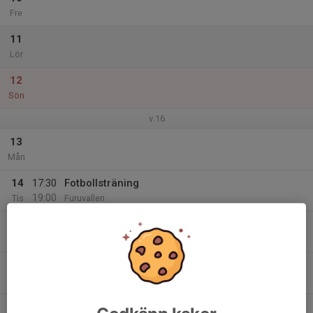
Fre
11
Lör
12
Sön
v.16
13
Mån
14
17:30
Fotbollsträning
19:00
Tis
Furuvallen
15
17:30
Fys Träning
18:45
Ons
Furuvallen
16
17:30
Fotbollsträning
19:00
Tor
Furuvallen
17