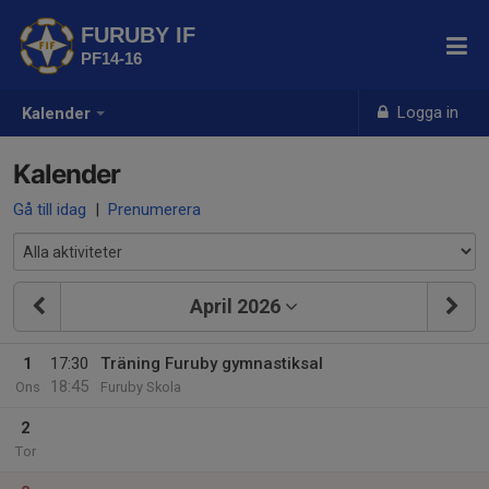
FURUBY IF
PF14-16
Logga in
Kalender
Kalender
Gå till idag
|
Prenumerera
April 2026
1
17:30
Träning Furuby gymnastiksal
18:45
Ons
Furuby Skola
2
Tor