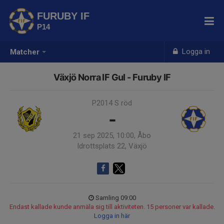
FURUBY IF
P14
Logga in
Matcher
Växjö Norra IF Gul - Furuby IF
P2014 S röd
-
21 sep 2025, 10:00, Åbo
Idrottsplats 22, Växjö
Samling 09:00
Endast kallade kunde anmäla sig till aktiviteten. 15 personer var kallade.
Logga in här