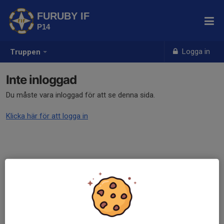
FURUBY IF
P14
Logga in
Truppen
Inte inloggad
Du måste vara inloggad för att se denna sida.
Klicka här för att logga in