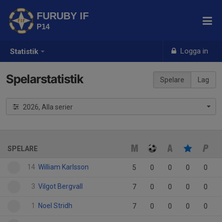
FURUBY IF
P14
Logga in
Statistik
Spelarstatistik
Spelare
Lag
2026, Alla serier
SPELARE
14
William Karlsson
5
0
0
0
0
3
Vilgot Bergvall
7
0
0
0
0
1
Noel Stridh
7
0
0
0
0