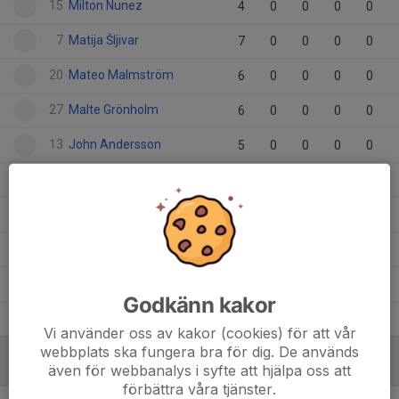
15
Milton Nunez
4
0
0
0
0
7
Matija Šljivar
7
0
0
0
0
20
Mateo Malmström
6
0
0
0
0
27
Malte Grönholm
6
0
0
0
0
13
John Andersson
5
0
0
0
0
9
Isak Tersmark
7
0
0
0
0
5
Hilding Lange
6
0
0
0
0
11
Edvin Svensson
6
0
0
0
0
10
Alfred Egestrand
7
0
0
0
0
Godkänn kakor
4
Alexander Hjelm
6
0
0
0
0
Vi använder oss av kakor (cookies) för att vår
webbplats ska fungera bra för dig. De används
även för webbanalys i syfte att hjälpa oss att
MÅLVAKTER
förbättra våra tjänster.