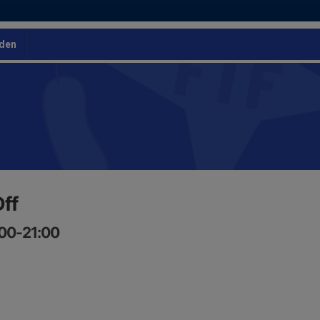
den
Dff
:00-21:00