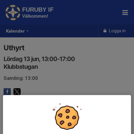
FURUBY IF
Välkommen!
Logga in
Kalender
Uthyrt
Lördag 13 jun, 13:00-17:00
Klubbstugan
Samling: 13:00