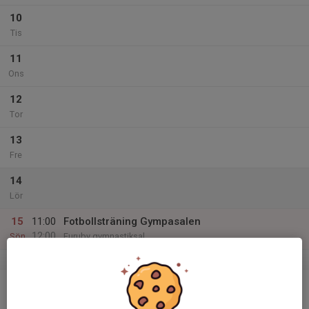
10
Tis
11
Ons
12
Tor
13
Fre
14
Lör
15
11:00
Fotbollsträning Gympasalen
12:00
Sön
Furuby gymnastiksal
v.12
16
Mån