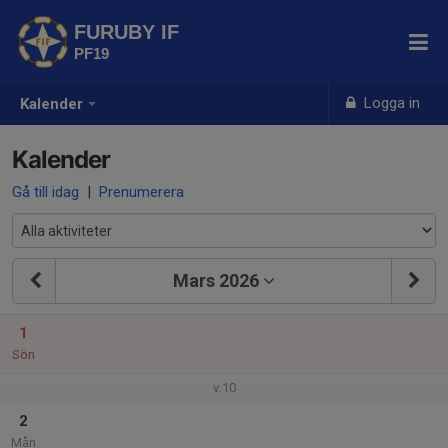
FURUBY IF
PF19
Logga in
Kalender
Kalender
Gå till idag
|
Prenumerera
Mars 2026
1
Sön
v.10
2
Mån