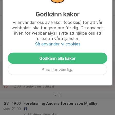
17
Tis
Godkänn kakor
18
Vi använder oss av kakor (cookies) för att vår
Ons
webbplats ska fungera bra för dig. De används
även för webbanalys i syfte att hjälpa oss att
19
förbättra våra tjänster.
Tor
Så använder vi cookies
20
Fre
Godkänn alla kakor
21
Bara nödvändiga
Lör
22
11:00
Fotbollsträning Gympasalen
12:00
Sön
Furuby gymnastiksal
v.13
23
19:00
Föreläsning Anders Torstensson Mjällby
21:00
Mån
Klubbstugan Furuvallen