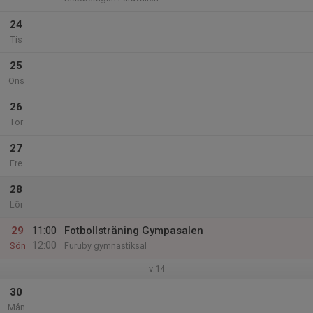
24
Tis
25
Ons
26
Tor
27
Fre
28
Lör
29
11:00
Fotbollsträning Gympasalen
12:00
Sön
Furuby gymnastiksal
v.14
30
Mån