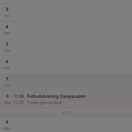
3
Tis
4
Ons
5
Tor
6
Fre
7
Lör
8
11:00
Fotbollsträning Gympasalen
12:00
Sön
Furuby gymnastiksal
v.11
9
Mån