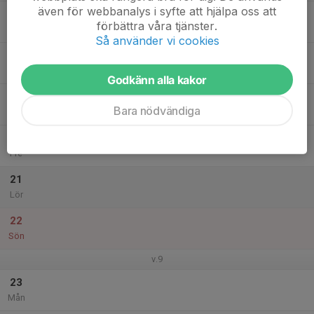
även för webbanalys i syfte att hjälpa oss att
17
förbättra våra tjänster.
Tis
Så använder vi cookies
18
Ons
Godkänn alla kakor
19
Bara nödvändiga
Tor
20
Fre
21
Lör
22
Sön
v.9
23
Mån