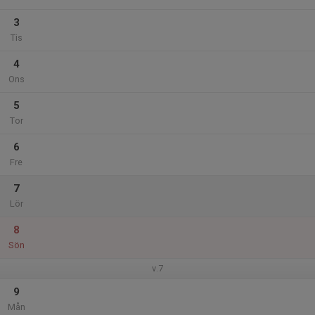
3
Tis
4
Ons
5
Tor
6
Fre
7
Lör
8
Sön
v.7
9
Mån