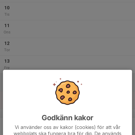
10
Tis
11
Ons
12
Tor
13
Fre
14
Lör
15
Sön
v.8
Godkänn kakor
16
Vi använder oss av kakor (cookies) för att vår
Mån
webbplats ska fungera bra för dig. De används