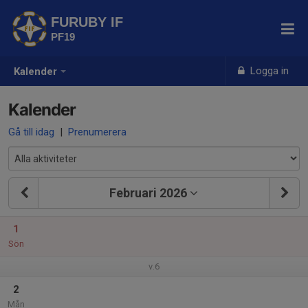
FURUBY IF
PF19
Logga in
Kalender
Kalender
Gå till idag
|
Prenumerera
Februari 2026
1
Sön
v.6
2
Mån