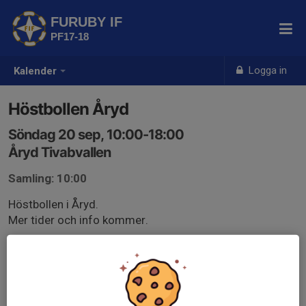
FURUBY IF
PF17-18
Logga in
Kalender
Höstbollen Åryd
Söndag 20 sep, 10:00-18:00
Åryd Tivabvallen
Samling: 10:00
Höstbollen i Åryd.
Mer tider och info kommer.
Vi behöver ert svar senast 20/8 för att veta hur många
lag vi behöver anmäla.