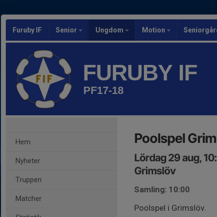
Furuby IF
Senior
Ungdom
Motion
Seniorgår
FURUBY IF
PF17-18
Poolspel Grim
Hem
Lördag 29 aug, 10
Nyheter
Grimslöv
Truppen
Samling: 10:00
Matcher
Poolspel i Grimslöv.