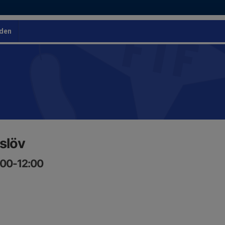
den
slöv
:00-12:00