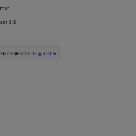
mmer.
nast 8/8
agets medlemmar.
Logga in här