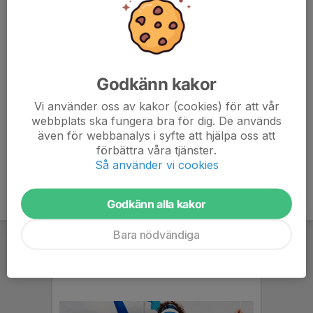
14:30-14:47, 5v5 plan E, mot Åby/Tjureda
Matserveringen erbjuder dricka, korv, hamburgare.
Kioskerna erbjuder godis,
dricka mm. I matserveringen och kioskerna går det bra
Godkänn kakor
att betala med Swish och
kontanter.
Vi använder oss av kakor (cookies) för att vår
webbplats ska fungera bra för dig. De används
även för webbanalys i syfte att hjälpa oss att
förbättra våra tjänster.
Så använder vi cookies
Godkänn alla kakor
Bara nödvändiga