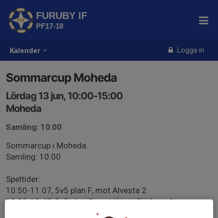
FURUBY IF
PF17-18
Logga in
Kalender
Sommarcup Moheda
Lördag 13 jun, 10:00-15:00
Moheda
Samling: 10:00
Sommarcup i Moheda.
Samling: 10.00
Speltider:
10:50-11:07, 5v5 plan F, mot Alvesta 2
12:30-12:47, 5v5 plan G, mot Växjö BK Svart 1
13:50-14:07, 5v5 plan E, mot LIF P2017-2