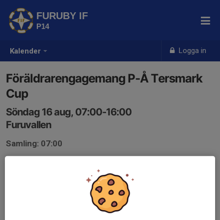
FURUBY IF
P14
Logga in
Kalender
Föräldrarengagemang P-Å Tersmark
Cup
Söndag 16 aug, 07:00-16:00
Furuvallen
Samling: 07:00
Endast kallade kan anmäla sig till aktiviteten. 90 personer är
kallade.
Logga in här