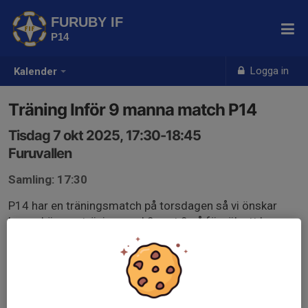
FURUBY IF
P14
Logga in
Kalender
Träning Inför 9 manna match P14
Tisdag 7 okt 2025, 17:30-18:45
Furuvallen
Samling: 17:30
P14 har en träningsmatch på torsdagen så vi önskar
kunna köra en träning med 9 mot 9 så försök att komma
på denna träning så vi blir så många som möjligt vi
behöver verkligen hjälp av 15/16 laget för få ihop
spelare.