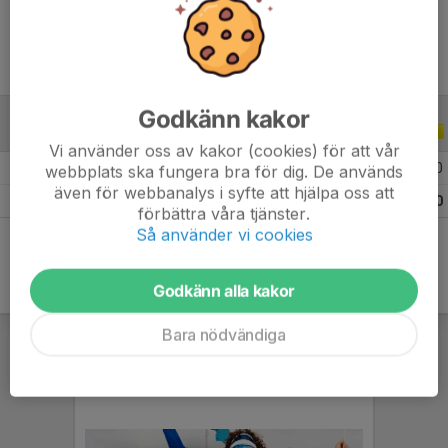
Godkänn kakor
ALLA SERIER
ALLA ÅR
Vi använder oss av kakor (cookies) för att vår
2026
1
0
0
0
webbplats ska fungera bra för dig. De används
även för webbanalys i syfte att hjälpa oss att
Totalt
1
0
0
0
förbättra våra tjänster.
Så använder vi cookies
Godkänn alla kakor
Bara nödvändiga