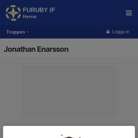
FURUBY IF
Herrar
Logga in
Truppen
Jonathan Enarsson
Ålder
28 år