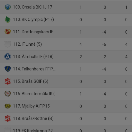
109. Onsala BK HJ 17
1
0
1
110. BK Olympic (P17)
0
0
0
111. Drottningskärs IF (6)
1
-4
0
112. IF Linné (5)
4
-6
4
113. Älmhults IF (P18)
2
2
4
114. Falkenbergs FF P2011
1
-4
0
115. Braås GOIF (6)
0
0
0
116. Blomstermåla IK (6)
1
-4
0
117. Mjällby AIF P15
0
0
0
118. Braås/Rottne (B)
0
0
0
119. FK Karlskrona P2009
0
0
0