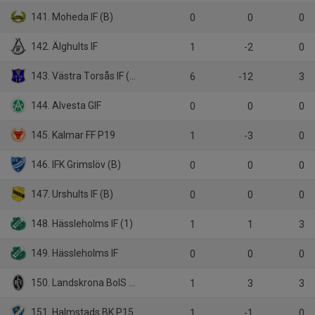
141. Moheda IF (B)
0
0
0
142. Älghults IF
1
-2
0
143. Västra Torsås IF (5)
6
-12
3
144. Alvesta GIF
0
0
0
145. Kalmar FF P19
1
-3
0
146. IFK Grimslöv (B)
0
0
0
147. Urshults IF (B)
0
0
0
148. Hässleholms IF (1)
1
1
3
149. Hässleholms IF
0
0
0
150. Landskrona BoIS U17
1
3
3
151. Halmstads BK P15
1
-1
0