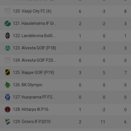
120. Växjö City FC (6)
6
-3
8
121. Hässleholms IF Grön, Pojkar f. 2010
2
-2
3
122. Landskrona BoIS P14
1
0
1
123. Alvesta GOIF (P18)
3
-3
3
124. Alvesta GOIF P2007
0
0
0
125. Räppe GOIF (P19)
3
5
7
126. BK Olympic
0
0
0
127. Husqvarna FF P2010
0
0
0
128. Hittarps IK P16
1
-2
0
129. Östers IF P2010
2
11
6