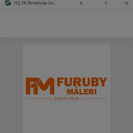
162. FK Älmeboda-Linneryd (3)
8
7
14