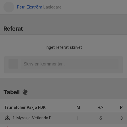
Petri Ekström
Lagledare
Referat
Inget referat skrivet
Tabell
Tr.matcher Växjö FDK
M
+/-
P
1. Myresjö-Vetlanda FK (3)
1
-5
0