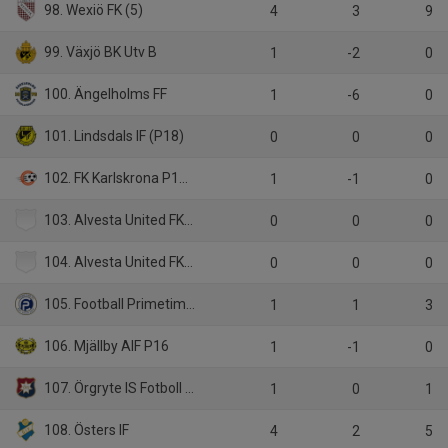
98. Wexiö FK (5)
4
3
9
99. Växjö BK Utv B
1
-2
0
100. Ängelholms FF
1
-6
0
101. Lindsdals IF (P18)
0
0
0
102. FK Karlskrona P16 (2009)
1
-1
0
103. Alvesta United FK (4)
0
0
0
104. Alvesta United FK (B)
0
0
0
105. Football Primetime FC (4)
1
1
3
106. Mjällby AIF P16
1
-1
0
107. Örgryte IS Fotboll P14
1
0
1
108. Östers IF
4
2
5