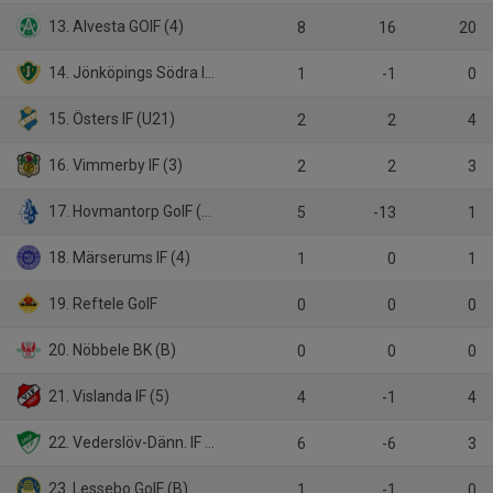
13. Alvesta GOIF (4)
8
16
20
14. Jönköpings Södra IF P19
1
-1
0
15. Östers IF (U21)
2
2
4
16. Vimmerby IF (3)
2
2
3
17. Hovmantorp GoIF (5)
5
-13
1
18. Märserums IF (4)
1
0
1
19. Reftele GoIF
0
0
0
20. Nöbbele BK (B)
0
0
0
21. Vislanda IF (5)
4
-1
4
22. Vederslöv-Dänn. IF (4)
6
-6
3
23. Lessebo GoIF (B)
1
-1
0