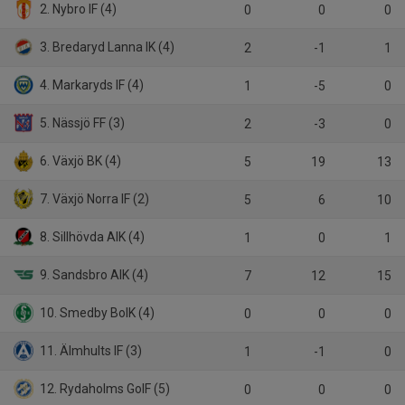
2. Nybro IF (4)
0
0
0
3. Bredaryd Lanna IK (4)
2
-1
1
4. Markaryds IF (4)
1
-5
0
5. Nässjö FF (3)
2
-3
0
6. Växjö BK (4)
5
19
13
7. Växjö Norra IF (2)
5
6
10
8. Sillhövda AIK (4)
1
0
1
9. Sandsbro AIK (4)
7
12
15
10. Smedby BoIK (4)
0
0
0
11. Älmhults IF (3)
1
-1
0
12. Rydaholms GoIF (5)
0
0
0