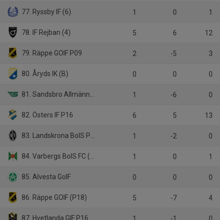
77. Ryssby IF (6)
1
0
1
78. IF Rejban (4)
5
6
12
79. Räppe GOIF P09
2
-5
3
80. Åryds IK (B)
0
0
0
81. Sandsbro Allmänna IK Gul P07
1
-6
0
82. Östers IF P16
6
5
13
83. Landskrona BoIS P16
1
-2
0
84. Varbergs BoIS FC (U21)
1
0
1
85. Alvesta GoIF
0
0
0
86. Räppe GOIF (P18)
5
-7
4
87. Hvetlanda GIF P16
1
-1
0