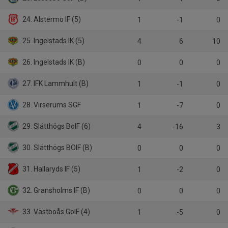
24. Alstermo IF (5)
1
-1
0
25. Ingelstads IK (5)
4
6
10
26. Ingelstads IK (B)
0
0
0
27. IFK Lammhult (B)
1
-1
0
28. Virserums SGF
1
-7
0
29. Slätthögs BoIF (6)
4
-16
3
30. Slätthögs BOIF (B)
0
0
0
31. Hallaryds IF (5)
1
-2
0
32. Gransholms IF (B)
0
0
0
33. Västboås GoIF (4)
1
-5
0