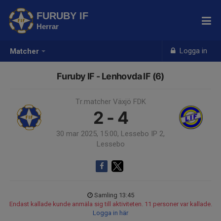
FURUBY IF
Herrar
Logga in
Matcher
Furuby IF - Lenhovda IF (6)
Tr.matcher Växjö FDK
2 - 4
30 mar 2025, 15:00, Lessebo IP 2,
Lessebo
Samling 13:45
Endast kallade kunde anmäla sig till aktiviteten. 11 personer var kallade.
Logga in här