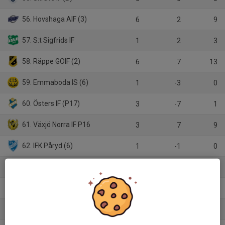
56. Hovshaga AIF (3)
6
2
9
57. S:t Sigfrids IF
1
2
3
58. Räppe GOIF (2)
6
7
13
59. Emmaboda IS (6)
1
-3
0
60. Östers IF (P17)
3
-7
1
61. Växjö Norra IF P16
3
7
9
62. IFK Påryd (6)
1
-1
0
63. IFK S-RIF/Sävsjö (B)
0
0
0
64. Rottne IF (B)
0
0
0
65. Vislanda IF (B)
1
-2
0