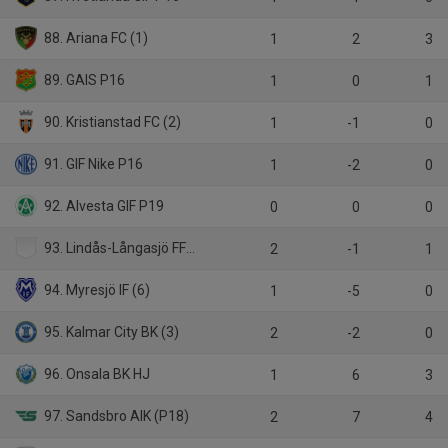
88. Ariana FC (1)
1
2
3
89. GAIS P16
1
0
1
90. Kristianstad FC (2)
1
-1
0
91. GIF Nike P16
1
-2
0
92. Alvesta GIF P19
0
0
0
93. Lindås-Långasjö FF (4)
2
-1
1
94. Myresjö IF (6)
1
-5
0
95. Kalmar City BK (3)
2
-2
0
96. Onsala BK HJ
1
6
3
97. Sandsbro AIK (P18)
2
7
4