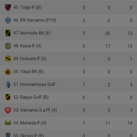
45. Tolgs IF (B)
0
0
0
46. IFK Värnamo (P19)
2
-2
0
47. Norrhults BK (6)
5
26
12
48. Kosta IF (4)
5
17
15
49. Urshults IF (6)
1
0
1
50. Växjö BK (B)
0
0
0
51. Hovmantorps GoIF (B)
1
2
3
52. Räppe GoIF (B)
0
0
0
53. Värnamo S:a FF (4)
3
3
7
54. Moheda IF (4)
7
11
14
55. Skruvs IF (B)
0
0
0