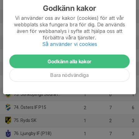
66. Furuby IF (B)
0
0
0
Godkänn kakor
67. Husqvarna FF
0
0
0
Vi använder oss av kakor (cookies) för att vår
webbplats ska fungera bra för dig. De används
68. Kalmar Södra IF (4)
2
-6
0
även för webbanalys i syfte att hjälpa oss att
förbättra våra tjänster.
69. IFK S-RIF (5)
0
0
0
Så använder vi cookies
70. Åseda IF (B)
1
2
3
Godkänn alla kakor
71. Tingsryd United FC (6)
3
5
9
Bara nödvändiga
72. Tingsryd United FC (B)
0
0
0
73. Jönköpings Södra IF P17
1
0
1
74. Östers IF P15
2
7
6
75. Ryds SK
1
2
3
76. Ljungby IF (P18)
1
7
3