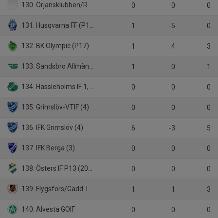
130. Örjansklubben/Ramkvilla IF
0
0
0
131. Husqvarna FF (P16)
1
-5
0
132. BK Olympic (P17)
1
4
3
133. Sandsbro Allmänna IK
1
0
1
134. Hässleholms IF 1, Skåneserie Pojkar 16 år 2025
0
0
0
135. Grimslöv-VTIF (4)
0
0
0
136. IFK Grimslöv (4)
6
-3
5
137. IFK Berga (3)
0
0
0
138. Östers IF P13 (2012)
0
0
0
139. Flygsfors/Gadd. IF (6)
1
1
3
140. Alvesta GOIF
0
0
0