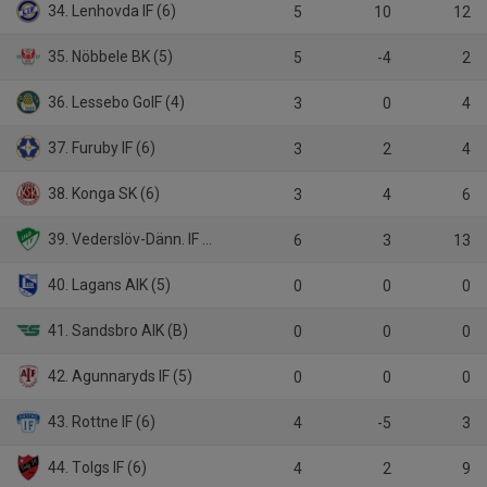
34. Lenhovda IF (6)
5
10
12
35. Nöbbele BK (5)
5
-4
2
36. Lessebo GoIF (4)
3
0
4
37. Furuby IF (6)
3
2
4
38. Konga SK (6)
3
4
6
39. Vederslöv-Dänn. IF (B)
6
3
13
40. Lagans AIK (5)
0
0
0
41. Sandsbro AIK (B)
0
0
0
42. Agunnaryds IF (5)
0
0
0
43. Rottne IF (6)
4
-5
3
44. Tolgs IF (6)
4
2
9