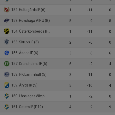
152. Hultagårds IF (6)
1
-11
0
153. Hovshaga AIF U (B)
5
-9
5
154. Österkorsberga IF (6)
1
-11
0
155. Skruvs IF (6)
2
-6
0
156. Åseda IF (6)
3
6
6
157. Gransholms IF (5)
6
-2
4
158. IFK Lammhult (5)
3
-11
0
159. Åryds IK (5)
5
-10
4
160. Länslaget Växjö
1
-2
0
161. Östers IF (P19)
4
2
9