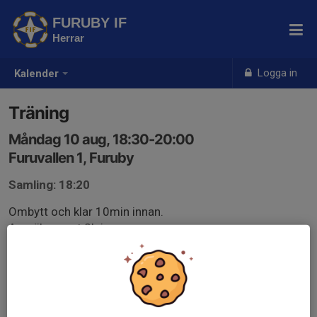
FURUBY IF
Herrar
Logga in
Kalender
Träning
Måndag 10 aug, 18:30-20:00
Furuvallen 1, Furuby
Samling: 18:20
Ombytt och klar 10min innan.
Anmäl senast 2h innan.
Anmälan är öppen för lagets medlemmar.
Logga in här