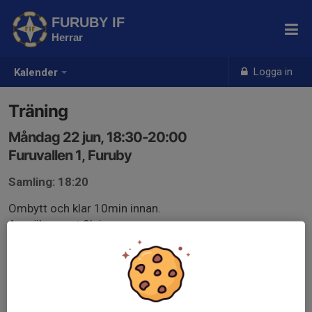
FURUBY IF
Herrar
Logga in
Kalender
Träning
Måndag 22 jun, 18:30-20:00
Furuvallen 1, Furuby
Samling: 18:20
Ombytt och klar 10min innan.
Anmäl senast 2h innan.