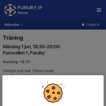
FURUBY IF
Herrar
Logga in
Kalender
Träning
Måndag 1 jun, 18:30-20:00
Furuvallen 1, Furuby
Samling: 18:20
Ombytt och klar 10min innan.
Anmäl senast 2h innan.