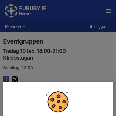
FURUBY IF
Herrar
Logga in
Kalender
Eventgruppen
Tisdag 10 feb, 18:00-21:00
Klubbstugan
Samling: 18:00