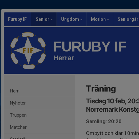
Furuby IF
Senior
Ungdom
Motion
Seniorgår
FURUBY IF
Herrar
Träning
Hem
Tisdag 10 feb, 20
Nyheter
Norremark Konstg
Truppen
Samling: 20:20
Matcher
Ombytt och klar 10min