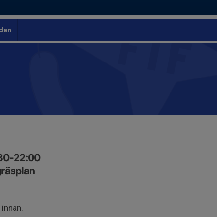
den
:30-22:00
räsplan
 innan.