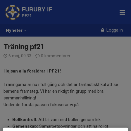
FURUBY IF
PF21
Logga in
Nyheter
Träning pf21
6 maj, 09:33
0 kommentarer
Hejsan alla föräldrar i PF21!
Träningarna är nu i full gång och det är fantastiskt kul att se
barnens framsteg. Vi har en riktigt fin grupp med bra
sammanhållning!
Under de första passen fokuserar vi på:
Bollkontroll:
Att bli vän med bollen genom lek.
Gemenskap:
Samarbetsövningar och att ha roligt