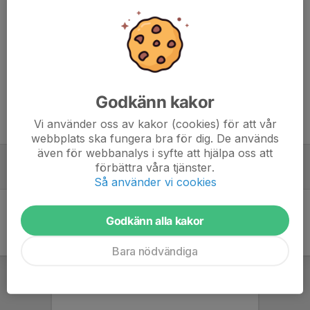
tillsammans.
Har ni feedback eller funderingar? Hör gärna av er till mig direkt.
Dela nyhet
Godkänn kakor
Vi använder oss av kakor (cookies) för att vår
Tidigare nyheter
webbplats ska fungera bra för dig. De används
även för webbanalys i syfte att hjälpa oss att
Träning pf21
förbättra våra tjänster.
6 maj, 09:33
0
Så använder vi cookies
Godkänn alla kakor
Bara nödvändiga