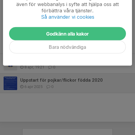
Har du svårt att läsa texten? Ladda ner bilden
här
!
även för webbanalys i syfte att hjälpa oss att
förbättra våra tjänster.
Dela nyhet
Så använder vi cookies
Godkänn alla kakor
Tidigare nyheter
Bara nödvändiga
Äntligen dags för fotbollskul igen!
8 apr, 19:21
0
Uppstart för pojkar/flickor födda 2020
6 apr 2025
0